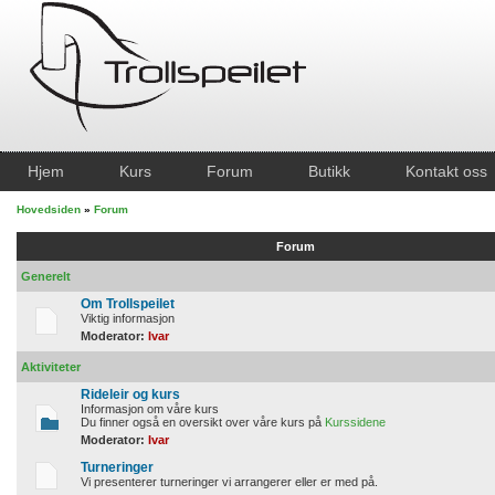
Hjem
Kurs
Forum
Butikk
Kontakt oss
Hovedsiden
»
Forum
Forum
Generelt
Om Trollspeilet
Viktig informasjon
Moderator:
Ivar
Aktiviteter
Rideleir og kurs
Informasjon om våre kurs
Du finner også en oversikt over våre kurs på
Kurssidene
Moderator:
Ivar
Turneringer
Vi presenterer turneringer vi arrangerer eller er med på.