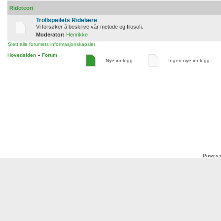
Rideteori
Trollspeilets Ridelære
Vi forsøker å beskrive vår metode og filosofi.
Moderator:
Henrikke
Slett alle forumets informasjonskapsler
Hovedsiden
»
Forum
Nye innlegg
Ingen nye innlegg
Powere