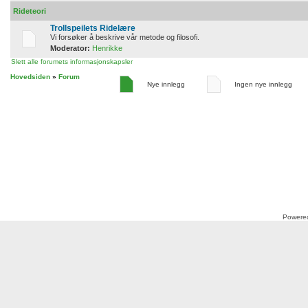
Rideteori
Trollspeilets Ridelære
Vi forsøker å beskrive vår metode og filosofi.
Moderator:
Henrikke
Slett alle forumets informasjonskapsler
Hovedsiden
»
Forum
Nye innlegg
Ingen nye innlegg
Powere