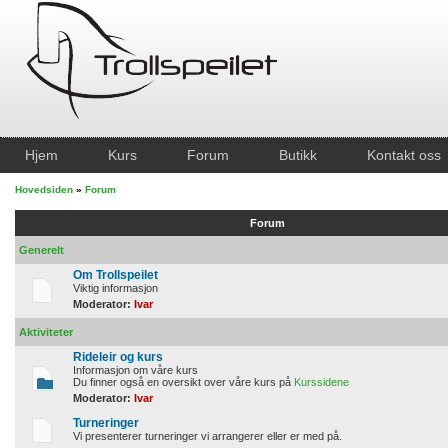
Hjem
Kurs
Forum
Butikk
Kontakt oss
Hovedsiden
»
Forum
Forum
Generelt
Om Trollspeilet
Viktig informasjon
Moderator:
Ivar
Aktiviteter
Rideleir og kurs
Informasjon om våre kurs
Du finner også en oversikt over våre kurs på
Kurssidene
Moderator:
Ivar
Turneringer
Vi presenterer turneringer vi arrangerer eller er med på.