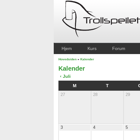
Hjem
Kurs
Forum
Hovedsiden
»
Kalender
Kalender
‹ Juli
M
T
27
28
29
3
4
5