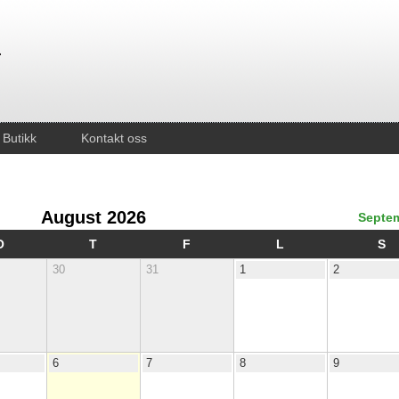
Butikk
Kontakt oss
August 2026
Septem
O
T
F
L
S
30
31
1
2
6
7
8
9