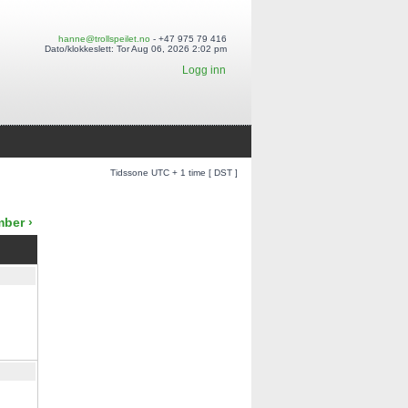
hanne@trollspeilet.no
- +47 975 79 416
Dato/klokkeslett: Tor Aug 06, 2026 2:02 pm
Logg inn
Tidssone UTC + 1 time [ DST ]
ber ›