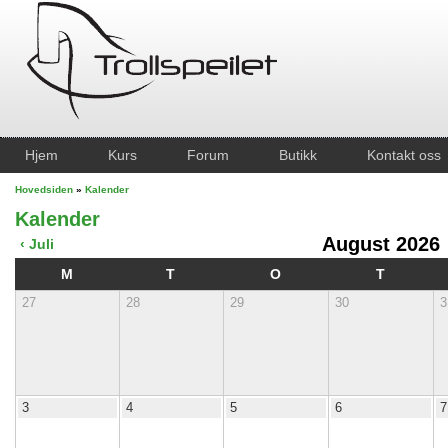
Hjem
Kurs
Forum
Butikk
Kontakt oss
Hovedsiden
»
Kalender
Kalender
August 2026
‹ Juli
M
T
O
T
27
28
29
30
3
3
4
5
6
7