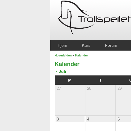
Hjem
Kurs
Forum
Hovedsiden
»
Kalender
Kalender
‹ Juli
M
T
27
28
29
3
4
5