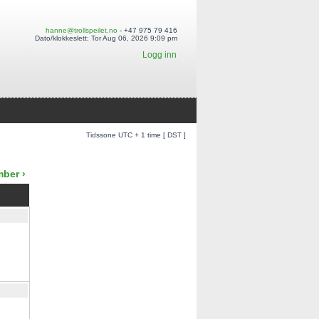
hanne@trollspeilet.no
- +47 975 79 416
Dato/klokkeslett: Tor Aug 06, 2026 9:09 pm
Logg inn
Tidssone UTC + 1 time [ DST ]
ber ›