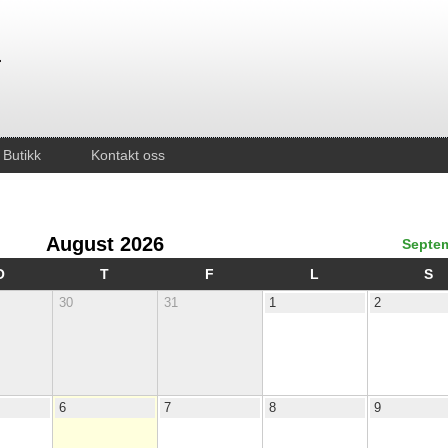
Butikk
Kontakt oss
August 2026
Septem
O
T
F
L
S
30
31
1
2
6
7
8
9