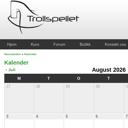
Hjem
Kurs
Forum
Butikk
Kontakt oss
Hovedsiden
»
Kalender
Kalender
August 2026
‹ Juli
M
T
O
T
27
28
29
30
3
3
4
5
6
7