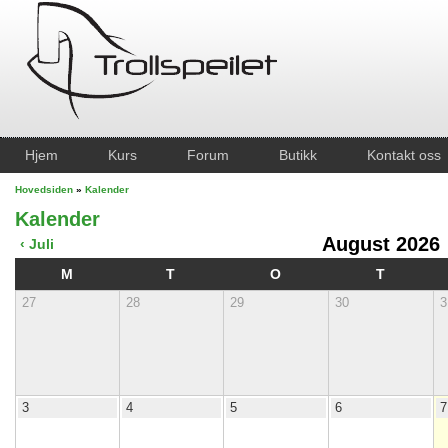
Hjem
Kurs
Forum
Butikk
Kontakt oss
Hovedsiden
»
Kalender
Kalender
August 2026
‹ Juli
M
T
O
T
27
28
29
30
3
3
4
5
6
7