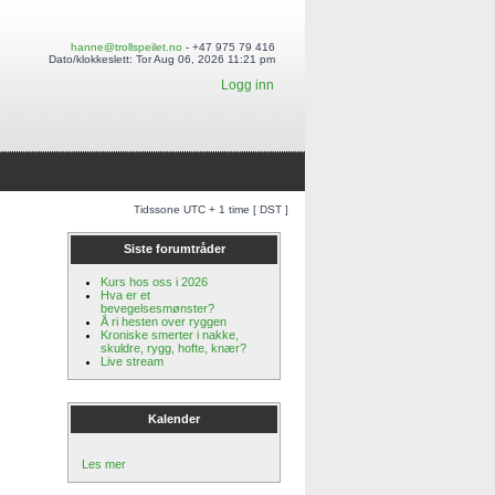
hanne@trollspeilet.no
- +47 975 79 416
Dato/klokkeslett: Tor Aug 06, 2026 11:21 pm
Logg inn
Tidssone UTC + 1 time [ DST ]
Siste forumtråder
Kurs hos oss i 2026
Hva er et
bevegelsesmønster?
Å ri hesten over ryggen
Kroniske smerter i nakke,
skuldre, rygg, hofte, knær?
Live stream
Kalender
Les mer