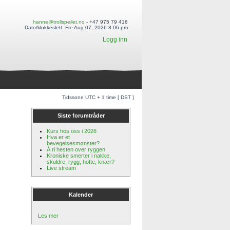
hanne@trollspeilet.no
- +47 975 79 416
Dato/klokkeslett: Fre Aug 07, 2026 8:06 pm
Logg inn
Tidssone UTC + 1 time [ DST ]
Siste forumtråder
Kurs hos oss i 2026
Hva er et
bevegelsesmønster?
Å ri hesten over ryggen
Kroniske smerter i nakke,
skuldre, rygg, hofte, knær?
Live stream
Kalender
Les mer