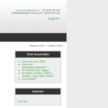
hanne@trollspeilet.no
- +47 975 79 416
Dato/klokkeslett: Fre Aug 07, 2026 3:27 pm
Logg inn
Tidssone UTC + 1 time [ DST ]
Siste forumtråder
Kurs hos oss i 2026
Hva er et
bevegelsesmønster?
Å ri hesten over ryggen
Kroniske smerter i nakke,
skuldre, rygg, hofte, knær?
Live stream
Kalender
Les mer