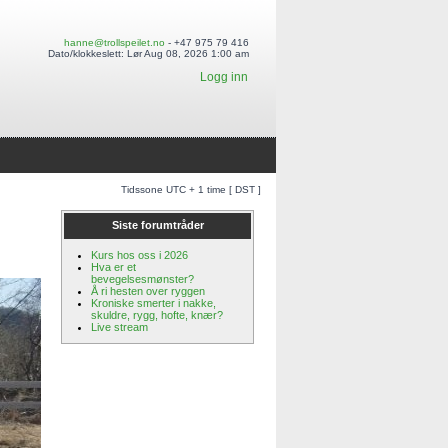
hanne@trollspeilet.no
- +47 975 79 416
Dato/klokkeslett: Lør Aug 08, 2026 1:00 am
Logg inn
Tidssone UTC + 1 time [ DST ]
Siste forumtråder
Kurs hos oss i 2026
Hva er et
bevegelsesmønster?
Å ri hesten over ryggen
Kroniske smerter i nakke,
skuldre, rygg, hofte, knær?
Live stream