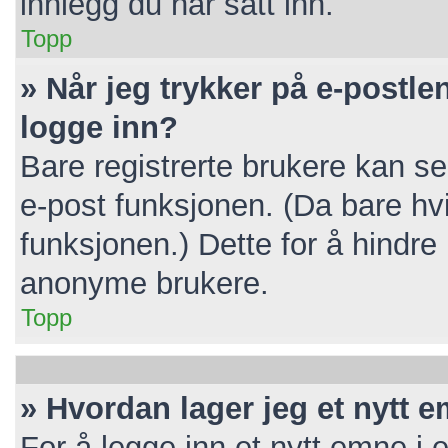
innlegg du har satt inn.
Topp
» Når jeg trykker på e-postlen
logge inn?
Bare registrerte brukere kan se
e-post funksjonen. (Da bare hv
funksjonen.) Dette for å hindr
anonyme brukere.
Topp
» Hvordan lager jeg et nytt 
For å legge inn et nytt emne i e