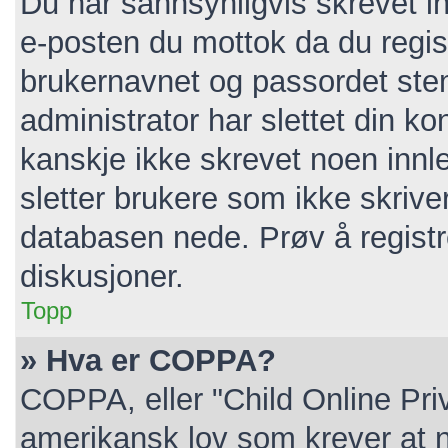
Du har sannsynligvis skrevet in
e-posten du mottok da du regist
brukernavnet og passordet ste
administrator har slettet din kon
kanskje ikke skrevet noen innl
sletter brukere som ikke skrive
databasen nede. Prøv å registr
diskusjoner.
Topp
» Hva er COPPA?
COPPA, eller "Child Online Pri
amerikansk lov som krever at n