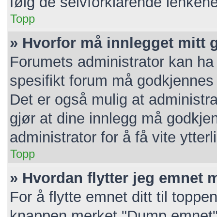
følg de selvforklarende lenkene
Topp
» Hvorfor må innlegget mitt
Forumets administrator kan ha v
spesifikt forum må godkjennes a
Det er også mulig at administra
gjør at dine innlegg må godkje
administrator for å få vite ytterl
Topp
» Hvordan flytter jeg emnet m
For å flytte emnet ditt til topp
knappen merket "Dump emnet". 