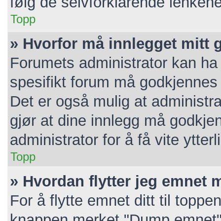
følg de selvforklarende lenkene
Topp
» Hvorfor må innlegget mitt
Forumets administrator kan ha v
spesifikt forum må godkjennes a
Det er også mulig at administra
gjør at dine innlegg må godkje
administrator for å få vite ytterl
Topp
» Hvordan flytter jeg emnet m
For å flytte emnet ditt til topp
knappen merket "Dump emnet". 