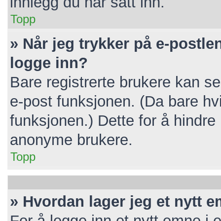
innlegg du har satt inn.
Topp
» Når jeg trykker på e-postlen
logge inn?
Bare registrerte brukere kan se
e-post funksjonen. (Da bare hv
funksjonen.) Dette for å hindr
anonyme brukere.
Topp
» Hvordan lager jeg et nytt 
For å legge inn et nytt emne i e