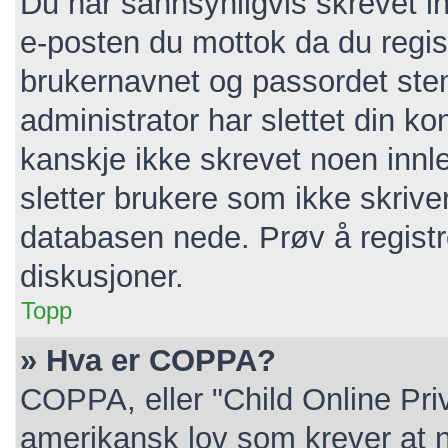
Du har sannsynligvis skrevet in
e-posten du mottok da du regist
brukernavnet og passordet ste
administrator har slettet din kon
kanskje ikke skrevet noen innl
sletter brukere som ikke skrive
databasen nede. Prøv å registr
diskusjoner.
Topp
» Hva er COPPA?
COPPA, eller "Child Online Pri
amerikansk lov som krever at n