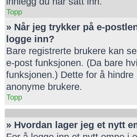
innlegg du har satt inn.
Topp
» Når jeg trykker på e-postlen
logge inn?
Bare registrerte brukere kan se
e-post funksjonen. (Da bare hv
funksjonen.) Dette for å hindr
anonyme brukere.
Topp
» Hvordan lager jeg et nytt 
For å legge inn et nytt emne i e