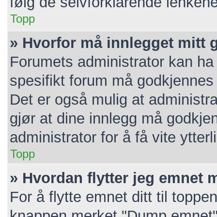
følg de selvforklarende lenkene
Topp
» Hvorfor må innlegget mitt
Forumets administrator kan ha v
spesifikt forum må godkjennes a
Det er også mulig at administra
gjør at dine innlegg må godkje
administrator for å få vite ytterl
Topp
» Hvordan flytter jeg emnet m
For å flytte emnet ditt til topp
knappen merket "Dump emnet". 