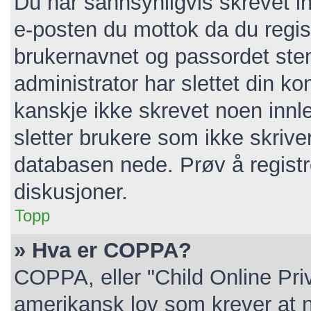
Du har sannsynligvis skrevet in
e-posten du mottok da du regist
brukernavnet og passordet ste
administrator har slettet din kon
kanskje ikke skrevet noen innl
sletter brukere som ikke skrive
databasen nede. Prøv å registr
diskusjoner.
Topp
» Hva er COPPA?
COPPA, eller "Child Online Pri
amerikansk lov som krever at n