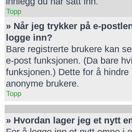
innlegg du har satt inn.
Topp
» Når jeg trykker på e-postlen
logge inn?
Bare registrerte brukere kan se
e-post funksjonen. (Da bare hv
funksjonen.) Dette for å hindr
anonyme brukere.
Topp
» Hvordan lager jeg et nytt 
For å legge inn et nytt emne i e