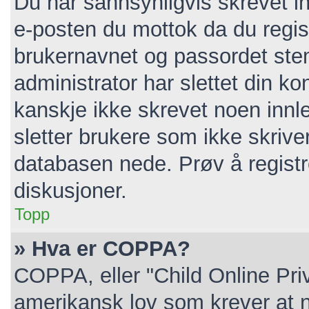
Du har sannsynligvis skrevet in
e-posten du mottok da du regist
brukernavnet og passordet ste
administrator har slettet din kon
kanskje ikke skrevet noen innl
sletter brukere som ikke skrive
databasen nede. Prøv å registr
diskusjoner.
Topp
» Hva er COPPA?
COPPA, eller "Child Online Pri
amerikansk lov som krever at n