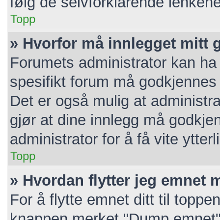
følg de selvforklarende lenkene
Topp
» Hvorfor må innlegget mitt
Forumets administrator kan ha v
spesifikt forum må godkjennes a
Det er også mulig at administra
gjør at dine innlegg må godkje
administrator for å få vite ytterl
Topp
» Hvordan flytter jeg emnet m
For å flytte emnet ditt til topp
knappen merket "Dump emnet". 