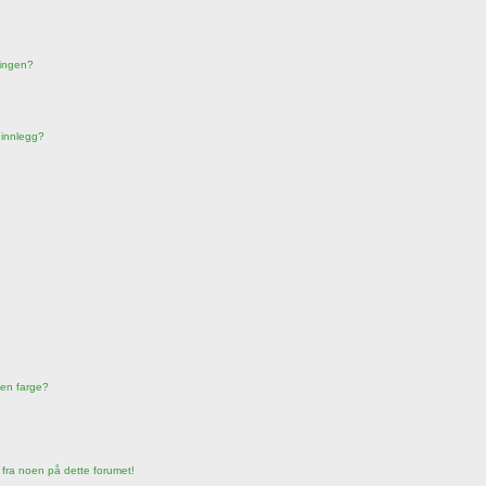
mningen?
 innlegg?
nen farge?
 fra noen på dette forumet!