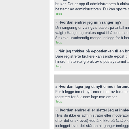
bruker. Det er opp til administratoren å akt
bestemt av administratoren. Du kan spørre o
Topp
» Hvordan endrer jeg min rangering?
Din rangering er vanligvis basert på antall i
valgt.) Rangering brukes også til å identifis
å skrive unødvendig mange innlegg for å bedr
Topp
» Når jeg trykker på e-postlenken til en b
Bare registrerte brukere kan sende e-post ti
hindre mistenkelig bruk av e-postsystemet
Topp
» Hvordan lager jeg et nytt emne i forum
For å legge inn et nytt emne i ett av forumen
registrert for å kunne lage nye emner.
Topp
» Hvordan endrer eller sletter jeg et innl
Hvis du ikke er administrator eller moderato
etter det er skrevet) ved å klikke på
Endre
-k
innlegget hvor det står antall ganger innleg