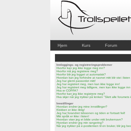
Hjem
Kurs
Forum
Innloggings- og registreringsproblemer
Hvorfor kan jeg ikke logge meg inn?
Hvorfor må jeg registrere meg?
Hvorfor blir jeg logget ut automatisk?
Hvordan kan jeg forhindre at navnet mitt blir vist i lis
Jeg har glemt passordet mitt!
Jeg har registrert meg, men kan ikke logge inn!
Jeg har registrert meg tidligere, men kan ikke logge inn
Hva er COPPA?
Hvorfor kan jeg ikke registrere meg?
Hva skjer når jeg trykker på lenken "Slett alle forumets
Innstillinger
Hvordan endrer jeg mine innstillinger?
Klokken er ikke riktig!
Jeg har forandret tidssonen og tiden er fortsatt feil!
Mitt språk er ikke i listen!
Hvordan viser jeg et bilde under mitt brukernavn?
Hvordan endrer jeg min rangering?
Når jeg trykker på e-postlenken til en bruker, blir jeg b