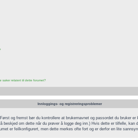
?
saker relatert til dette forumet?
Innloggings- og registreringsproblemer
. Først og fremst bør du kontrollere at brukernavnet og passordet du bruker er 
få beskjed om dette når du prøver å logge deg inn.) Hvis dette er tilfelle, kan
rumet er feilkonfigurert, men dette merkes ofte fort og er derfor en lite sannsyn