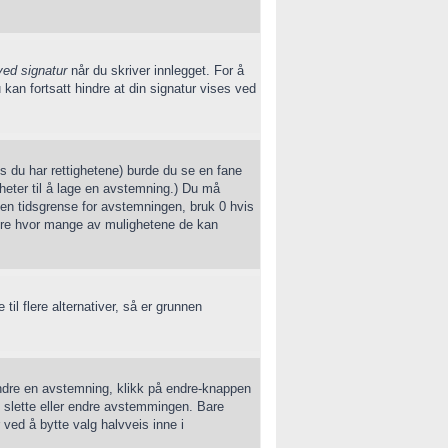
ved signatur
når du skriver innlegget. For å
 kan fortsatt hindre at din signatur vises ved
is du har rettighetene) burde du se en fane
gheter til å lage en avstemning.) Du må
te en tidsgrense for avstemningen, bruk 0 hvis
ere hvor mange av mulighetene de kan
il flere alternativer, så er grunnen
ndre en avstemning, klikk på endre-knappen
n slette eller endre avstemmingen. Bare
ved å bytte valg halvveis inne i