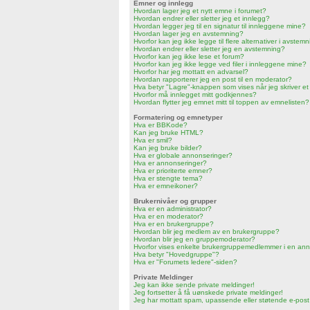
Emner og innlegg
Hvordan lager jeg et nytt emne i forumet?
Hvordan endrer eller sletter jeg et innlegg?
Hvordan legger jeg til en signatur til innleggene mine?
Hvordan lager jeg en avstemning?
Hvorfor kan jeg ikke legge til flere alternativer i avste
Hvordan endrer eller sletter jeg en avstemning?
Hvorfor kan jeg ikke lese et forum?
Hvorfor kan jeg ikke legge ved filer i innleggene mine?
Hvorfor har jeg mottatt en advarsel?
Hvordan rapporterer jeg en post til en moderator?
Hva betyr "Lagre"-knappen som vises når jeg skriver et
Hvorfor må innlegget mitt godkjennes?
Hvordan flytter jeg emnet mitt til toppen av emnelisten?
Formatering og emnetyper
Hva er BBKode?
Kan jeg bruke HTML?
Hva er smil?
Kan jeg bruke bilder?
Hva er globale annonseringer?
Hva er annonseringer?
Hva er prioriterte emner?
Hva er stengte tema?
Hva er emneikoner?
Brukernivåer og grupper
Hva er en administrator?
Hva er en moderator?
Hva er en brukergruppe?
Hvordan blir jeg medlem av en brukergruppe?
Hvordan blir jeg en gruppemoderator?
Hvorfor vises enkelte brukergruppemedlemmer i en an
Hva betyr "Hovedgruppe"?
Hva er "Forumets ledere"-siden?
Private Meldinger
Jeg kan ikke sende private meldinger!
Jeg fortsetter å få uønskede private meldinger!
Jeg har mottatt spam, upassende eller støtende e-post