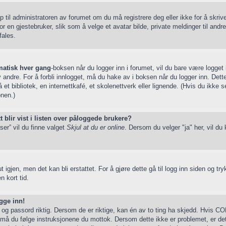
pp til administratoren av forumet om du må registrere deg eller ikke for å skriv
ig for en gjestebruker, slik som å velge et avatar bilde, private meldinger til a
fales.
atisk hver gang
-boksen når du logger inn i forumet, vil du bare være logget
 andre. For å forbli innlogget, må du hake av i boksen når du logger inn. Dett
et bibliotek, en internettkafé, et skolenettverk eller lignende. (Hvis du ikke 
onen.)
 blir vist i listen over påloggede brukere?
ser” vil du finne valget
Skjul at du er online
. Dersom du velger "ja" her, vil du
 igjen, men det kan bli erstattet. For å gjøre dette gå til logg inn siden og tr
n kort tid.
gge inn!
 og passord riktig. Dersom de er riktige, kan én av to ting ha skjedd. Hvis C
må du følge instruksjonene du mottok. Dersom dette ikke er problemet, er det 