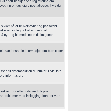
 ville fått beskjed ved registrering om
evet inn en ugyldig e-postadresse. Hvis du
er sikker på at brukernavnet og passordet
vet noen innlegg? Det er vanlig at
på nytt og bli med i noen diskusjoner.
ielt kan innsamle informasjon om barn under
essen til datamaskinen du bruker. Hvis ikke
igere informasjon.
et av for dette under en tidligere
 har problemer med innlogging, kan det vært