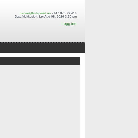
hanne@trollspeilet.no
- +47 975 79 416
Dato/klokkeslett: Lør Aug 08, 2026 3:10 pm
Logg inn