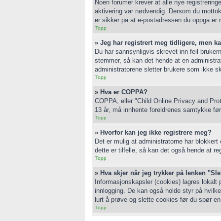
Noen forumer krever at alle nye registreringe
aktivering var nødvendig. Dersom du mottok 
er sikker på at e-postadressen du oppga er r
Topp
» Jeg har registrert meg tidligere, men k
Du har sannsynligvis skrevet inn feil bruker
stemmer, så kan det hende at en administrator
administratorene sletter brukere som ikke sk
Topp
» Hva er COPPA?
COPPA, eller "Child Online Privacy and Prot
13 år, må innhente foreldrenes samtykke før 
Topp
» Hvorfor kan jeg ikke registrere meg?
Det er mulig at administratorne har blokkert
dette er tilfelle, så kan det også hende at re
Topp
» Hva skjer når jeg trykker på lenken "Sl
Informasjonskapsler (cookies) lagres lokalt 
innlogging. De kan også holde styr på hvilke
lurt å prøve og slette cookies før du spør e
Topp