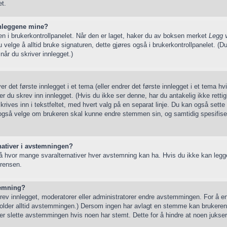
et.
innleggene mine?
e en i brukerkontrollpanelet. Når den er laget, haker du av boksen merket
Legg 
elge å alltid bruke signaturen, dette gjøres også i brukerkontrollpanelet. (Du
når du skriver innlegget.)
r det første innlegget i et tema (eller endrer det første innlegget i et tema hv
er du skrev inn innlegget. (Hvis du ikke ser denne, har du antakelig ikke retti
 skrives inn i tekstfeltet, med hvert valg på en separat linje. Du kan også set
 også velge om brukeren skal kunne endre stemmen sin, og samtidig spesifis
ernativer i avstemningen?
 hvor mange svaralternativer hver avstemning kan ha. Hvis du ikke kan legge t
grensen.
stemning?
v innlegget, moderatorer eller administratorer endre avstemmingen. For å e
nneholder alltid avstemmingen.) Dersom ingen har avlagt en stemme kan brukere
er slette avstemmingen hvis noen har stemt. Dette for å hindre at noen jukser 