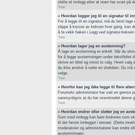
slette et innlegg etter at noen har svart på d
Topp
» Hvordan legger jeg til en signatur til 
For å legge til en signatur, må du først lag
slippe å krysse av boksen hver gang, kan du v
å ta vekk haken i
Legg ved signatur
-boksen 
Topp
» Hvordan lager jeg en avstemning?
Å lage en avstemning er enkelt. Når du skrive
for å legge avstemningen under tekstfeltet d
skrive en tittel og minst to valg. Hvert valg
du ikke ønsker å sette en sluttdato. Du må
velge.
Topp
» Hvorfor kan jeg ikke legge til flere alt
Forumets administrator har satt en grense på
sannsynligvis at du har overskredet denne 
Topp
» Hvordan endrer eller sletter jeg en av
Som med innlegg kan bare brukeren som skre
til det første innlegget i temaet. (Dette i
moderatorer og administratorer kan endre ell
avstemmingen.