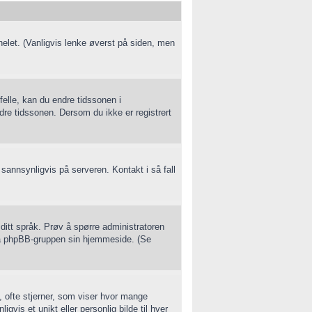
panelet. (Vanligvis lenke øverst på siden, men
felle, kan du endre tidssonen i
dre tidssonen. Dersom du ikke er registrert
n sannsynligvis på serveren. Kontakt i så fall
 ditt språk. Prøv å spørre administratoren
 på phpBB-gruppen sin hjemmeside. (Se
, ofte stjerner, som viser hvor mange
gvis et unikt eller personlig bilde til hver