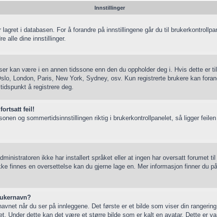
Innstillinger
) er lagret i databasen. For å forandre på innstillingene går du til brukerkontroll
re alle dine innstillinger.
 ser kan være i en annen tidssone enn den du oppholder deg i. Hvis dette er til
. Oslo, London, Paris, New York, Sydney, osv. Kun registrerte brukere kan foran
tidspunkt å registrere deg.
ortsatt feil!
sonen og sommertidsinnstillingen riktig i brukerkontrollpanelet, så ligger feile
nistratoren ikke har installert språket eller at ingen har oversatt forumet til
kke finnes en oversettelse kan du gjerne lage en. Mer informasjon finner du
brukernavn?
net når du ser på innleggene. Det første er et bilde som viser din rangering
et. Under dette kan det være et større bilde som er kalt en avatar. Dette er vanli