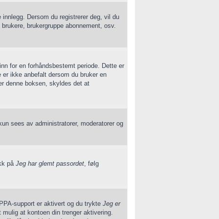
e innlegg. Dersom du registrerer deg, vil du
ndre brukere, brukergruppe abonnement, osv.
 inn for en forhåndsbestemt periode. Dette er
e er ikke anbefalt dersom du bruker en
ser denne boksen, skyldes det at
 kun sees av administratorer, moderatorer og
ykk på
Jeg har glemt passordet
, følg
OPPA-support er aktivert og du trykte
Jeg er
mulig at kontoen din trenger aktivering.