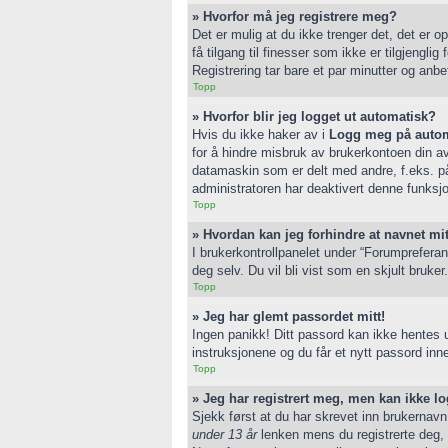
» Hvorfor må jeg registrere meg?
Det er mulig at du ikke trenger det, det er o
få tilgang til finesser som ikke er tilgjengl
Registrering tar bare et par minutter og anbe
Topp
» Hvorfor blir jeg logget ut automatisk?
Hvis du ikke haker av i
Logg meg på autom
for å hindre misbruk av brukerkontoen din av
datamaskin som er delt med andre, f.eks. på 
administratoren har deaktivert denne funksj
Topp
» Hvordan kan jeg forhindre at navnet mitt
I brukerkontrollpanelet under “Forumpreferan
deg selv. Du vil bli vist som en skjult bruker.
Topp
» Jeg har glemt passordet mitt!
Ingen panikk! Ditt passord kan ikke hentes ut
instruksjonene og du får et nytt passord inne
Topp
» Jeg har registrert meg, men kan ikke lo
Sjekk først at du har skrevet inn brukernavn
under 13 år
lenken mens du registrerte deg, 