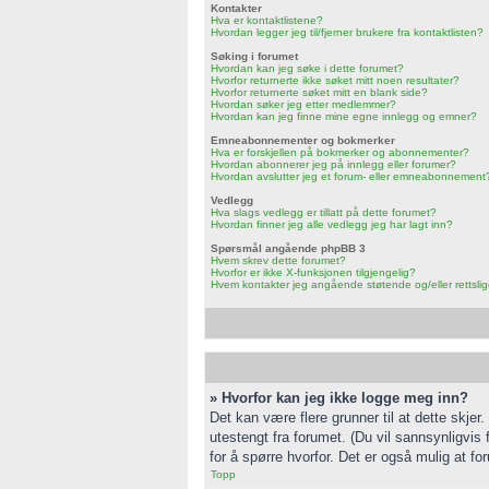
Kontakter
Hva er kontaktlistene?
Hvordan legger jeg til/fjerner brukere fra kontaktlisten?
Søking i forumet
Hvordan kan jeg søke i dette forumet?
Hvorfor returnerte ikke søket mitt noen resultater?
Hvorfor returnerte søket mitt en blank side?
Hvordan søker jeg etter medlemmer?
Hvordan kan jeg finne mine egne innlegg og emner?
Emneabonnementer og bokmerker
Hva er forskjellen på bokmerker og abonnementer?
Hvordan abonnerer jeg på innlegg eller forumer?
Hvordan avslutter jeg et forum- eller emneabonnement
Vedlegg
Hva slags vedlegg er tillatt på dette forumet?
Hvordan finner jeg alle vedlegg jeg har lagt inn?
Spørsmål angående phpBB 3
Hvem skrev dette forumet?
Hvorfor er ikke X-funksjonen tilgjengelig?
Hvem kontakter jeg angående støtende og/eller rettslige 
» Hvorfor kan jeg ikke logge meg inn?
Det kan være flere grunner til at dette skjer
utestengt fra forumet. (Du vil sannsynligvis 
for å spørre hvorfor. Det er også mulig at fo
Topp