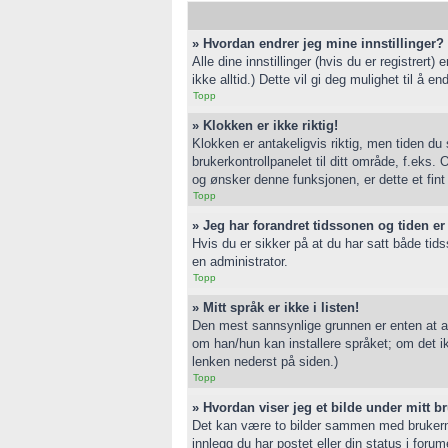
» Hvordan endrer jeg mine innstillinger?
Alle dine innstillinger (hvis du er registrert
ikke alltid.) Dette vil gi deg mulighet til å end
Topp
» Klokken er ikke riktig!
Klokken er antakeligvis riktig, men tiden du
brukerkontrollpanelet til ditt område, f.eks
og ønsker denne funksjonen, er dette et fint 
Topp
» Jeg har forandret tidssonen og tiden er f
Hvis du er sikker på at du har satt både tids
en administrator.
Topp
» Mitt språk er ikke i listen!
Den mest sannsynlige grunnen er enten at admi
om han/hun kan installere språket; om det i
lenken nederst på siden.)
Topp
» Hvordan viser jeg et bilde under mitt 
Det kan være to bilder sammen med brukernav
innlegg du har postet eller din status i forum