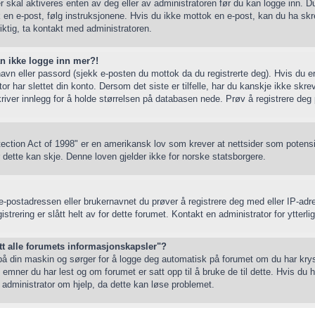
r skal aktiveres enten av deg eller av administratoren før du kan logge inn. Du
en e-post, følg instruksjonene. Hvis du ikke mottok en e-post, kan du ha skr
iktig, ta kontakt med administratoren.
an ikke logge inn mer?!
navn eller passord (sjekk e-posten du mottok da du registrerte deg). Hvis du 
 har slettet din konto. Dersom det siste er tilfelle, har du kanskje ikke skre
river innlegg for å holde størrelsen på databasen nede. Prøv å registrere deg 
ection Act of 1998" er en amerikansk lov som krever at nettsider som potens
dette kan skje. Denne loven gjelder ikke for norske statsborgere.
 e-postadressen eller brukernavnet du prøver å registrere deg med eller IP-adr
gistrering er slått helt av for dette forumet. Kontakt en administrator for ytterl
ett alle forumets informasjonskapsler"?
på din maskin og sørger for å logge deg automatisk på forumet om du har kryss
 emner du har lest og om forumet er satt opp til å bruke de til dette. Hvis du
n administrator om hjelp, da dette kan løse problemet.