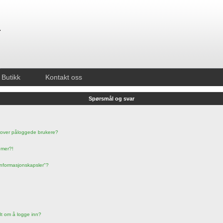
Butikk
Kontakt oss
Spørsmål og svar
ten over påloggede brukere?
 mer?!
 informasjonskapsler"?
edt om å logge inn?