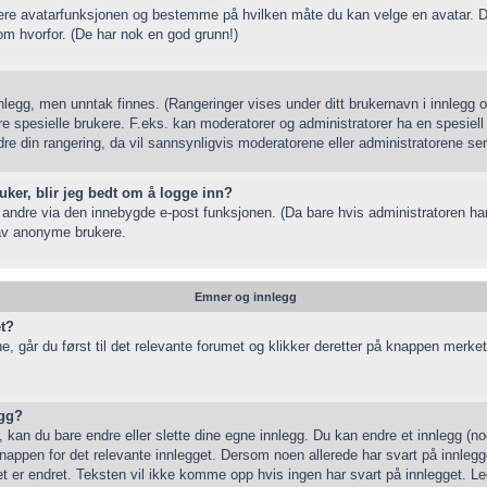
ivere avatarfunksjonen og bestemme på hvilken måte du kan velge en avatar. De
m hvorfor. (De har nok en god grunn!)
nnlegg, men unntak finnes. (Rangeringer vises under ditt brukernavn i innlegg og
ere spesielle brukere. F.eks. kan moderatorer og administratorer ha en spesiell
e din rangering, da vil sannsynligvis moderatorene eller administratorene senk
ruker, blir jeg bedt om å logge inn?
l andre via den innebygde e-post funksjonen. (Da bare hvis administratoren har
 av anonyme brukere.
Emner og innlegg
et?
e, går du først til det relevante forumet og klikker deretter på knappen merket
egg?
r, kan du bare endre eller slette dine egne innlegg. Du kan endre et innlegg (n
nappen for det relevante innlegget. Dersom noen allerede har svart på innlegget
get er endret. Teksten vil ikke komme opp hvis ingen har svart på innlegget. Le