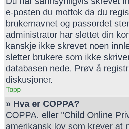
Du har sannsynligvis skrevet in
e-posten du mottok da du regist
brukernavnet og passordet ste
administrator har slettet din kon
kanskje ikke skrevet noen innl
sletter brukere som ikke skrive
databasen nede. Prøv å registr
diskusjoner.
Topp
» Hva er COPPA?
COPPA, eller "Child Online Pri
amerikansk lov som krever at n