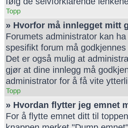
følg de selvforklarende lenkene
Topp
» Hvorfor må innlegget mitt
Forumets administrator kan ha v
spesifikt forum må godkjennes a
Det er også mulig at administra
gjør at dine innlegg må godkje
administrator for å få vite ytterl
Topp
» Hvordan flytter jeg emnet m
For å flytte emnet ditt til topp
knappen merket "Dump emnet". 