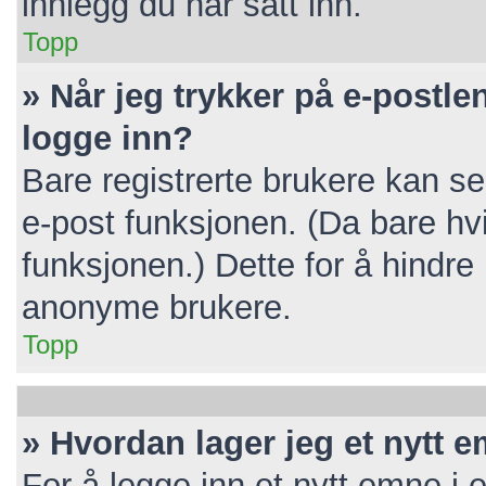
innlegg du har satt inn.
Topp
» Når jeg trykker på e-postlen
logge inn?
Bare registrerte brukere kan se
e-post funksjonen. (Da bare hv
funksjonen.) Dette for å hindr
anonyme brukere.
Topp
» Hvordan lager jeg et nytt 
For å legge inn et nytt emne i e