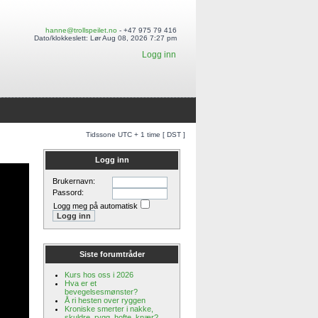
hanne@trollspeilet.no
- +47 975 79 416
Dato/klokkeslett: Lør Aug 08, 2026 7:27 pm
Logg inn
Tidssone UTC + 1 time [ DST ]
Logg inn
Brukernavn:
Passord:
Logg meg på automatisk
Siste forumtråder
Kurs hos oss i 2026
Hva er et
bevegelsesmønster?
Å ri hesten over ryggen
Kroniske smerter i nakke,
skuldre, rygg, hofte, knær?