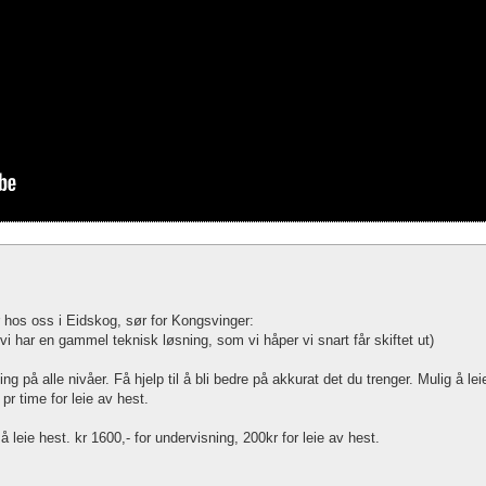
er hos oss i Eidskog, sør for Kongsvinger:
, vi har en gammel teknisk løsning, som vi håper vi snart får skiftet ut)
g på alle nivåer. Få hjelp til å bli bedre på akkurat det du trenger. Mulig å lei
pr time for leie av hest.
å leie hest. kr 1600,- for undervisning, 200kr for leie av hest.