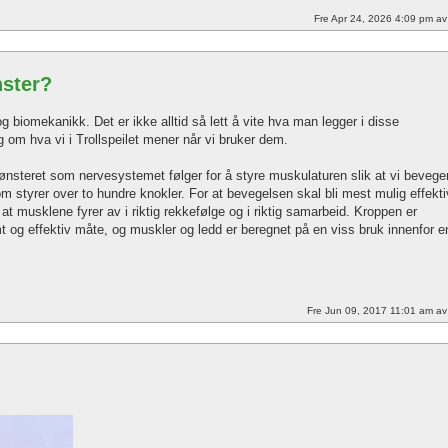
Fre Apr 24, 2026 4:09 pm a
nster?
biomekanikk. Det er ikke alltid så lett å vite hva man legger i disse
ag om hva vi i Trollspeilet mener når vi bruker dem.
steret som nervesystemet følger for å styre muskulaturen slik at vi bevege
 styrer over to hundre knokler. For at bevegelsen skal bli mest mulig effekti
 at musklene fyrer av i riktig rekkefølge og i riktig samarbeid. Kroppen er
 og effektiv måte, og muskler og ledd er beregnet på en viss bruk innenfor e
Fre Jun 09, 2017 11:01 am a