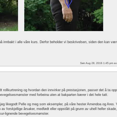
innbakt i alle våre kurs. Derfor beholder vi beskrivelsen, siden den kan væ
Søn Aug 28, 2016 1:45 pm a
t rollkurtrening og hvordan den innvirker på prestasjonen, passer det å ta opp
evegelsesmønster med forbeina uten at bakparten bærer i det hele tatt.
ar jeg likegodt Pelle og meg som eksempler, på våre hester Amendoa og Ares. 
en av forskjellige årsaker, medfødt eller oppstått på grunn av uhell heller skade,
llkur-lignende bevegelsesmønster.