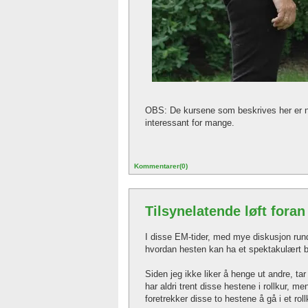
OBS: De kursene som beskrives her er nå 
interessant for mange.
Kommentarer(0)
Tilsynelatende løft foran
I disse EM-tider, med mye diskusjon rund
hvordan hesten kan ha et spektakulært b
Siden jeg ikke liker å henge ut andre, t
har aldri trent disse hestene i rollkur, m
foretrekker disse to hestene å gå i et ro