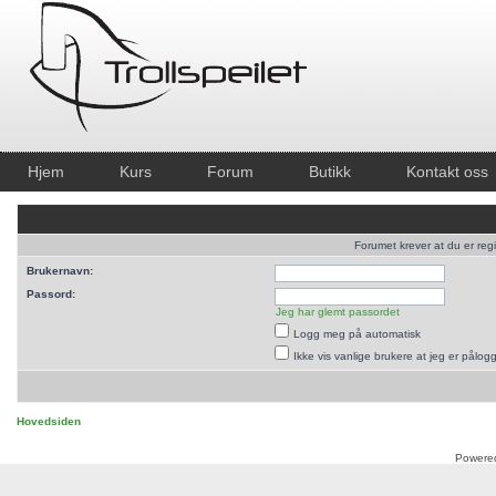
Hjem
Kurs
Forum
Butikk
Kontakt oss
Forumet krever at du er regi
Brukernavn:
Passord:
Jeg har glemt passordet
Logg meg på automatisk
Ikke vis vanlige brukere at jeg er pålog
Hovedsiden
Powere