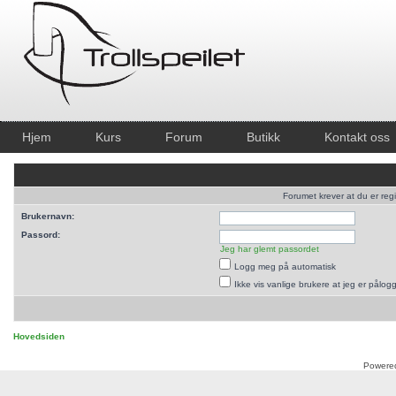
Hjem
Kurs
Forum
Butikk
Kontakt oss
Forumet krever at du er regi
Brukernavn:
Passord:
Jeg har glemt passordet
Logg meg på automatisk
Ikke vis vanlige brukere at jeg er pålog
Hovedsiden
Powere