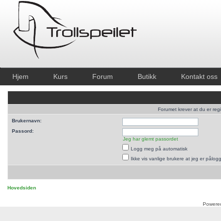
Hjem
Kurs
Forum
Butikk
Kontakt oss
Forumet krever at du er regi
Brukernavn:
Passord:
Jeg har glemt passordet
Logg meg på automatisk
Ikke vis vanlige brukere at jeg er pålog
Hovedsiden
Powere