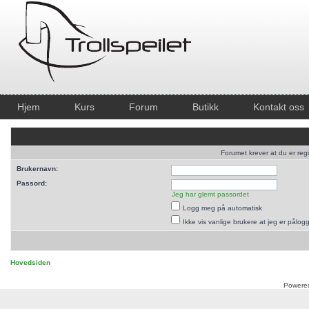
Hjem
Kurs
Forum
Butikk
Kontakt oss
Forumet krever at du er regi
Brukernavn:
Passord:
Jeg har glemt passordet
Logg meg på automatisk
Ikke vis vanlige brukere at jeg er pålog
Hovedsiden
Powere