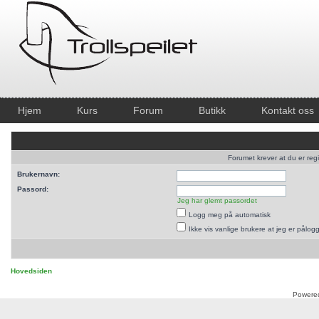
Hjem
Kurs
Forum
Butikk
Kontakt oss
Forumet krever at du er regi
Brukernavn:
Passord:
Jeg har glemt passordet
Logg meg på automatisk
Ikke vis vanlige brukere at jeg er pålog
Hovedsiden
Powere