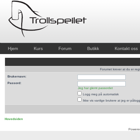
Hjem
Kurs
Forum
Butikk
Kontakt oss
Forumet krever at du er regi
Brukernavn:
Passord:
Jeg har glemt passordet
Logg meg på automatisk
Ikke vis vanlige brukere at jeg er pålog
Hovedsiden
Powere