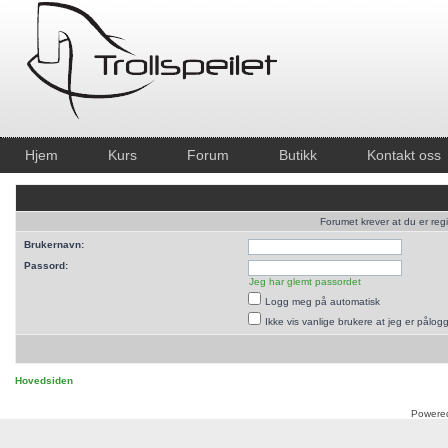
Hjem
Kurs
Forum
Butikk
Kontakt oss
Forumet krever at du er regi
Brukernavn:
Passord:
Jeg har glemt passordet
Logg meg på automatisk
Ikke vis vanlige brukere at jeg er pålog
Hovedsiden
Powere