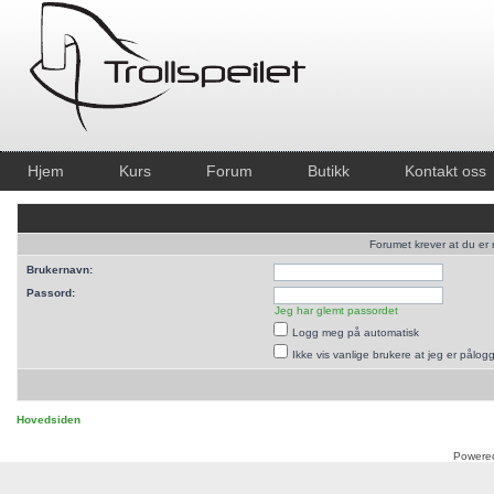
Hjem
Kurs
Forum
Butikk
Kontakt oss
Forumet krever at du er r
Brukernavn:
Passord:
Jeg har glemt passordet
Logg meg på automatisk
Ikke vis vanlige brukere at jeg er pålog
Hovedsiden
Powere