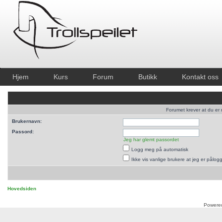
Hjem
Kurs
Forum
Butikk
Kontakt oss
Forumet krever at du er r
Brukernavn:
Passord:
Jeg har glemt passordet
Logg meg på automatisk
Ikke vis vanlige brukere at jeg er pålog
Hovedsiden
Powere