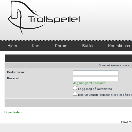
Hjem
Kurs
Forum
Butikk
Kontakt oss
Forumet krever at du er r
Brukernavn:
Passord:
Jeg har glemt passordet
Logg meg på automatisk
Ikke vis vanlige brukere at jeg er pålog
Hovedsiden
Powere