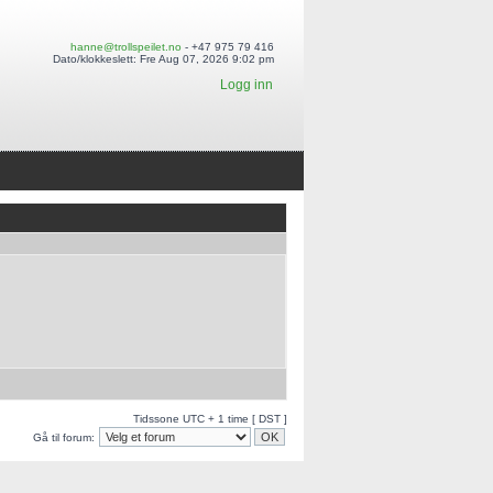
hanne@trollspeilet.no
- +47 975 79 416
Dato/klokkeslett: Fre Aug 07, 2026 9:02 pm
Logg inn
Tidssone UTC + 1 time [ DST ]
Gå til forum: