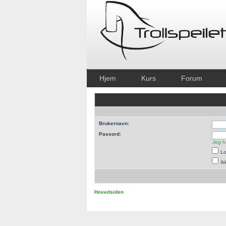
Hjem
Kurs
Forum
Brukernavn:
Passord:
Jeg h
Lo
Ik
Hovedsiden