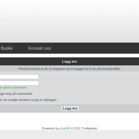
Butikk
Kontakt oss
Logg inn
Forumet krever at du er registrert og innlogget for å se på brukerprofiler.
ar glemt passordet
gg meg på automatisk
ke vis vanlige brukere at jeg er pålogget
Powered by
phpBB
© 2011 Trollspeilet