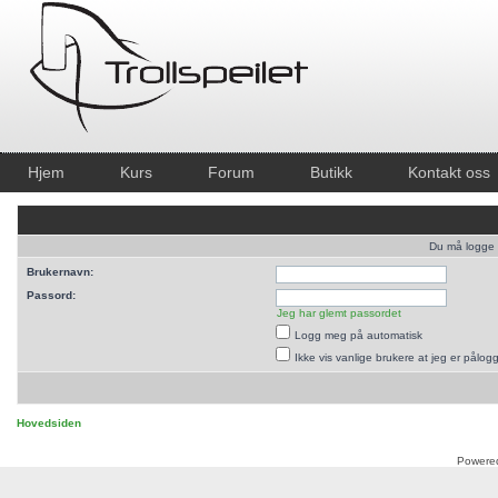
Hjem
Kurs
Forum
Butikk
Kontakt oss
Du må logge i
Brukernavn:
Passord:
Jeg har glemt passordet
Logg meg på automatisk
Ikke vis vanlige brukere at jeg er pålog
Hovedsiden
Powere