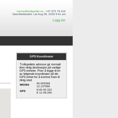
hanne@trollspeilet.no
- +47 975 79 416
Dato/klokkeslett: Lør Aug 08, 2026 9:41 am
Logg inn
GPS Koordinater
Trollspeilets adresse gir normalt
ikke riktig destinasjon på vanlige
GPS enheter. Prøv å legge til en
av følgende koordinater på din
GPS enhet for å komme fram til
riktig sted
60.005368
WGS84
12.137666
N 60 00.322
GPS
E 12 08.260