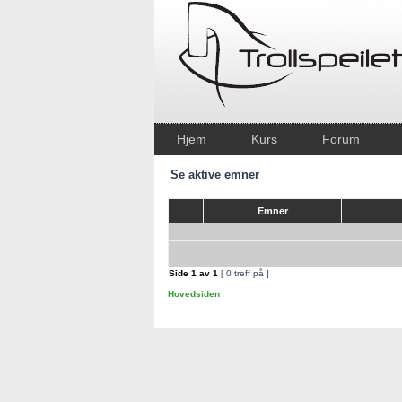
Hjem
Kurs
Forum
Se aktive emner
Emner
Side
1
av
1
[ 0 treff på ]
Hovedsiden