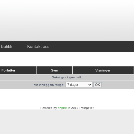
Butikk
Kontakt oss
Forfatter
Svar
Visninger
Søket gav ingen treff.
Vis innlegg fra forrige:
Powered by
phpBB
© 2011 Trollspeilet