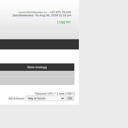
hanne@trollspeilet.no
- +47 975 79 416
Dato/klokkeslett: Tor Aug 06, 2026 11:19 pm
Logg inn
Siste innlegg
Tidssone UTC + 1 time [ DST ]
Gå til forum: