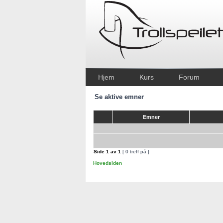
Hjem
Kurs
Forum
Se aktive emner
Emner
Side
1
av
1
[ 0 treff på ]
Hovedsiden