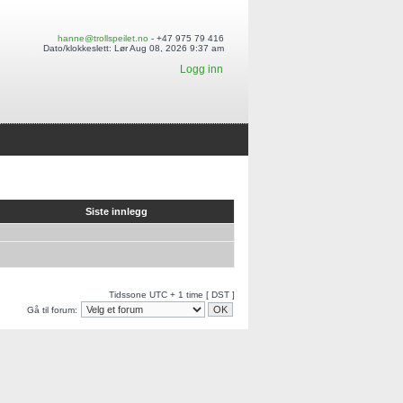
hanne@trollspeilet.no
- +47 975 79 416
Dato/klokkeslett: Lør Aug 08, 2026 9:37 am
Logg inn
Siste innlegg
Tidssone UTC + 1 time [ DST ]
Gå til forum: