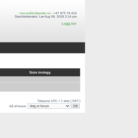
hanne@trollspeilet.no
- +47 975 79 416
Dato/klokkeslett: Lør Aug 08, 2026 2:14 pm
Logg inn
Siste innlegg
Tidssone UTC + 1 time [ DST ]
Gå til forum: