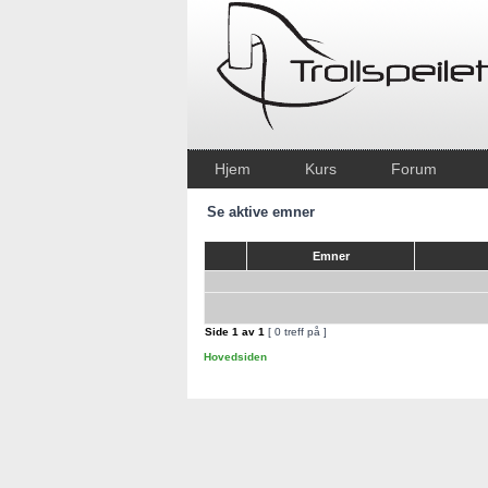
Hjem
Kurs
Forum
Se aktive emner
Emner
Side
1
av
1
[ 0 treff på ]
Hovedsiden