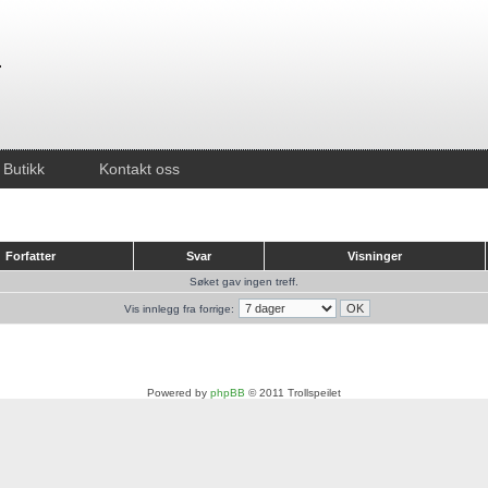
Butikk
Kontakt oss
Forfatter
Svar
Visninger
Søket gav ingen treff.
Vis innlegg fra forrige:
Powered by
phpBB
© 2011 Trollspeilet