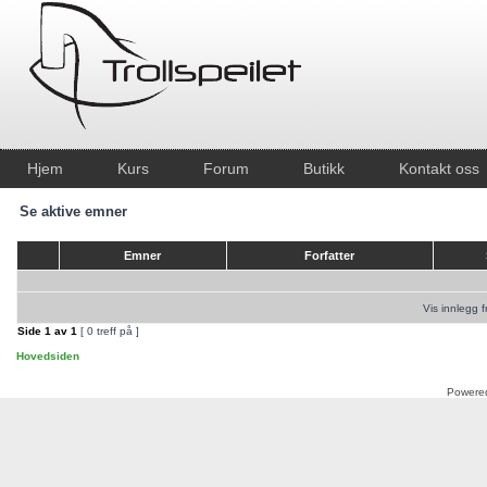
Hjem
Kurs
Forum
Butikk
Kontakt oss
Se aktive emner
Emner
Forfatter
Vis innlegg f
Side
1
av
1
[ 0 treff på ]
Hovedsiden
Powere