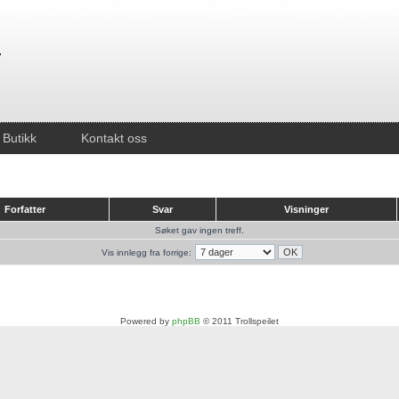
Butikk
Kontakt oss
Forfatter
Svar
Visninger
Søket gav ingen treff.
Vis innlegg fra forrige:
Powered by
phpBB
© 2011 Trollspeilet