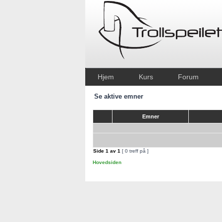
Hjem
Kurs
Forum
Se aktive emner
Emner
Side
1
av
1
[ 0 treff på ]
Hovedsiden