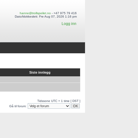
hanne@trollspeilet.no
- +47 975 79 416
Dato/klokkeslett: Fre Aug 07, 2026 1:16 pm
Logg inn
Siste innlegg
Tidssone UTC + 1 time [ DST ]
Gå til forum: