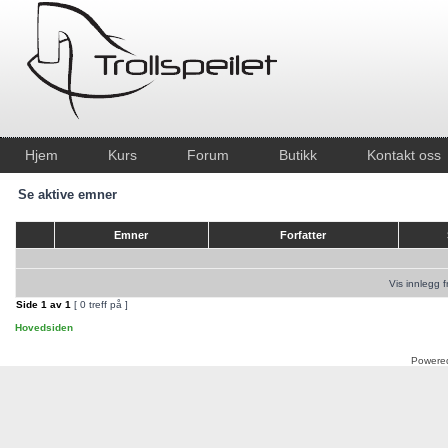
Hjem
Kurs
Forum
Butikk
Kontakt oss
Se aktive emner
Emner
Forfatter
Vis innlegg f
Side
1
av
1
[ 0 treff på ]
Hovedsiden
Powere