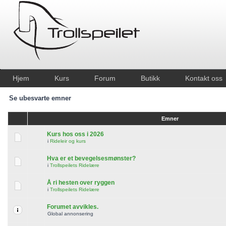
Hjem
Kurs
Forum
Butikk
Kontakt oss
Se ubesvarte emner
Emner
Kurs hos oss i 2026
i
Rideleir og kurs
Hva er et bevegelsesmønster?
i
Trollspeilets Ridelære
Å ri hesten over ryggen
i
Trollspeilets Ridelære
Forumet avvikles.
Global annonsering