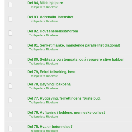
Del 84, Milde hjelpere
i
Trollspeilets Ridelære
Del 83. Adrenalin. Intensitet.
i
Trollspeilets Ridelære
Del 82. Hovsenebenssyndrom
i
Trollspeilets Ridelære
Del 81. Senket manke, manglende parallellitet diagonalt
i
Trollspeilets Ridelære
Del 80. Sviktsats og stemsats, og å reparere stive bakben
i
Trollspeilets Ridelære
Del 79, Enkel feilsøking, hest
i
Trollspeilets Ridelære
Del 78, Bøyning i bakbena
i
Trollspeilets Ridelære
Del 77. Ryggsving, feilrettingens første bud.
i
Trollspeilets Ridelære
Del 76, Avfjæring i leddene, menneske og hest
i
Trollspeilets Ridelære
Del 75. Hva er betennelse?
i
Trollspeilets Ridelære