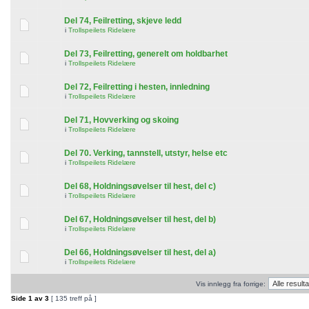
Del 74, Feilretting, skjeve ledd
i
Trollspeilets Ridelære
Del 73, Feilretting, generelt om holdbarhet
i
Trollspeilets Ridelære
Del 72, Feilretting i hesten, innledning
i
Trollspeilets Ridelære
Del 71, Hovverking og skoing
i
Trollspeilets Ridelære
Del 70. Verking, tannstell, utstyr, helse etc
i
Trollspeilets Ridelære
Del 68, Holdningsøvelser til hest, del c)
i
Trollspeilets Ridelære
Del 67, Holdningsøvelser til hest, del b)
i
Trollspeilets Ridelære
Del 66, Holdningsøvelser til hest, del a)
i
Trollspeilets Ridelære
Vis innlegg fra forrige:
Side
1
av
3
[ 135 treff på ]