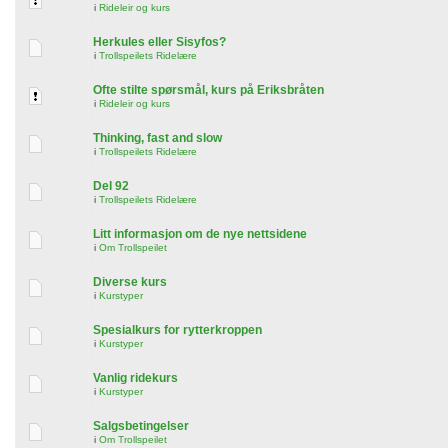
i
Rideleir og kurs
Herkules eller Sisyfos?
i
Trollspeilets Ridelære
Ofte stilte spørsmål, kurs på Eriksbråten
i
Rideleir og kurs
Thinking, fast and slow
i
Trollspeilets Ridelære
Del 92
i
Trollspeilets Ridelære
Litt informasjon om de nye nettsidene
i
Om Trollspeilet
Diverse kurs
i
Kurstyper
Spesialkurs for rytterkroppen
i
Kurstyper
Vanlig ridekurs
i
Kurstyper
Salgsbetingelser
i
Om Trollspeilet