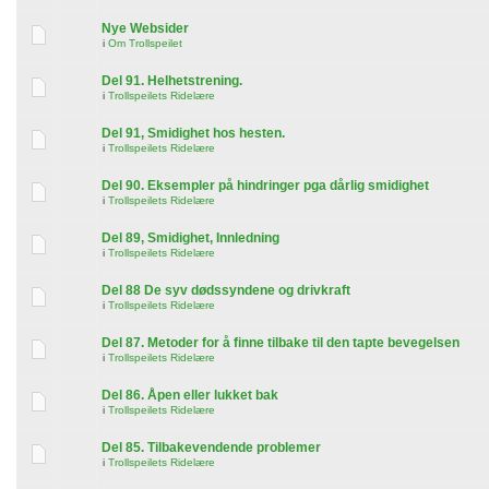
Nye Websider
i
Om Trollspeilet
Del 91. Helhetstrening.
i
Trollspeilets Ridelære
Del 91, Smidighet hos hesten.
i
Trollspeilets Ridelære
Del 90. Eksempler på hindringer pga dårlig smidighet
i
Trollspeilets Ridelære
Del 89, Smidighet, Innledning
i
Trollspeilets Ridelære
Del 88 De syv dødssyndene og drivkraft
i
Trollspeilets Ridelære
Del 87. Metoder for å finne tilbake til den tapte bevegelsen
i
Trollspeilets Ridelære
Del 86. Åpen eller lukket bak
i
Trollspeilets Ridelære
Del 85. Tilbakevendende problemer
i
Trollspeilets Ridelære