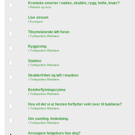
Kroniske smerter i nakke, skuldre, rygg, hofte, knær?
i
Rideleir og kurs
Live stream
i
Kurstyper
Tilsynelatende løft foran
i
Trollspeilets Ridelære
Ryggsving
i
Trollspeilets Ridelære
Stabmo
i
Trollspeilets Ridelære
Skulderfrihet og løft i manken
i
Trollspeilets Ridelære
Beinforflytningsrytme
i
Trollspeilets Ridelære
Hva vil det si at hesten forflytter vekt over til bakbena?
i
Trollspeilets Ridelære
Om samling. Innledning.
i
Trollspeilets Ridelære
Arrangere helgekurs hos deg?