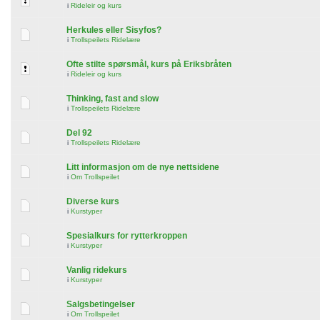
i
Rideleir og kurs
Herkules eller Sisyfos?
i
Trollspeilets Ridelære
Ofte stilte spørsmål, kurs på Eriksbråten
i
Rideleir og kurs
Thinking, fast and slow
i
Trollspeilets Ridelære
Del 92
i
Trollspeilets Ridelære
Litt informasjon om de nye nettsidene
i
Om Trollspeilet
Diverse kurs
i
Kurstyper
Spesialkurs for rytterkroppen
i
Kurstyper
Vanlig ridekurs
i
Kurstyper
Salgsbetingelser
i
Om Trollspeilet