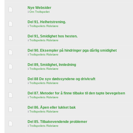
Nye Websider
i
Om Trollspeilet
Del 91. Helhetstrening.
i
Trollspeilets Ridelære
Del 91, Smidighet hos hesten.
i
Trollspeilets Ridelære
Del 90. Eksempler på hindringer pga dårlig smidighet
i
Trollspeilets Ridelære
Del 89, Smidighet, Innledning
i
Trollspeilets Ridelære
Del 88 De syv dødssyndene og drivkraft
i
Trollspeilets Ridelære
Del 87. Metoder for å finne tilbake til den tapte bevegelsen
i
Trollspeilets Ridelære
Del 86. Åpen eller lukket bak
i
Trollspeilets Ridelære
Del 85. Tilbakevendende problemer
i
Trollspeilets Ridelære