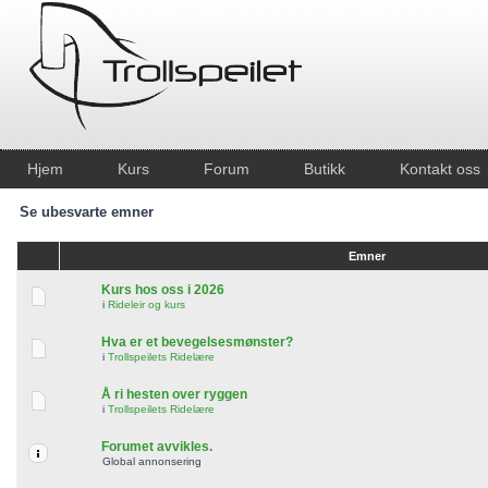
Hjem
Kurs
Forum
Butikk
Kontakt oss
Se ubesvarte emner
Emner
Kurs hos oss i 2026
i
Rideleir og kurs
Hva er et bevegelsesmønster?
i
Trollspeilets Ridelære
Å ri hesten over ryggen
i
Trollspeilets Ridelære
Forumet avvikles.
Global annonsering