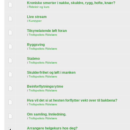
Kroniske smerter i nakke, skuldre, rygg, hofte, knær?
i
Rideleir og kurs
Live stream
i
Kurstyper
Tilsynelatende løft foran
i
Trollspeilets Ridelære
Ryggsving
i
Trollspeilets Ridelære
Stabmo
i
Trollspeilets Ridelære
Skulderfrihet og løft i manken
i
Trollspeilets Ridelære
Beinforflytningsrytme
i
Trollspeilets Ridelære
Hva vil det si at hesten forflytter vekt over til bakbena?
i
Trollspeilets Ridelære
Om samling. Innledning.
i
Trollspeilets Ridelære
Arrangere helgekurs hos deg?