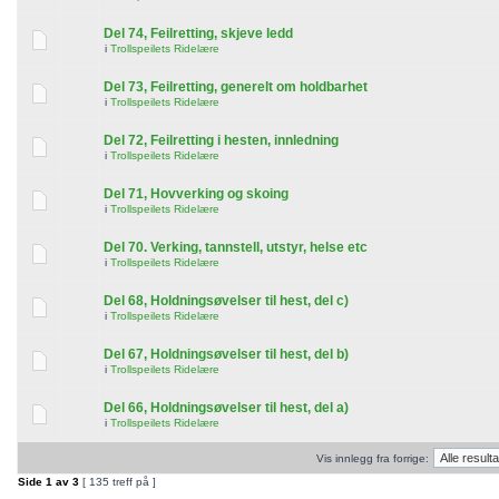
Del 74, Feilretting, skjeve ledd
i
Trollspeilets Ridelære
Del 73, Feilretting, generelt om holdbarhet
i
Trollspeilets Ridelære
Del 72, Feilretting i hesten, innledning
i
Trollspeilets Ridelære
Del 71, Hovverking og skoing
i
Trollspeilets Ridelære
Del 70. Verking, tannstell, utstyr, helse etc
i
Trollspeilets Ridelære
Del 68, Holdningsøvelser til hest, del c)
i
Trollspeilets Ridelære
Del 67, Holdningsøvelser til hest, del b)
i
Trollspeilets Ridelære
Del 66, Holdningsøvelser til hest, del a)
i
Trollspeilets Ridelære
Vis innlegg fra forrige:
Side
1
av
3
[ 135 treff på ]