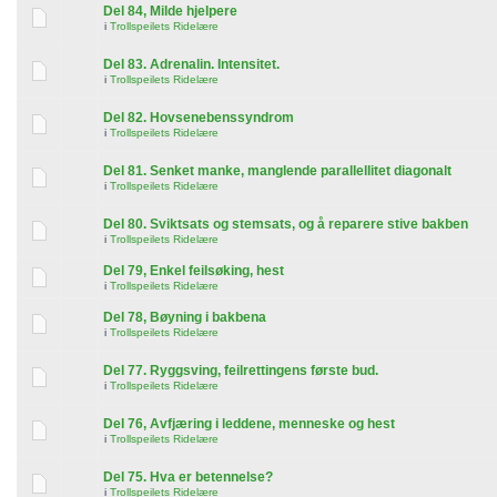
Del 84, Milde hjelpere
i
Trollspeilets Ridelære
Del 83. Adrenalin. Intensitet.
i
Trollspeilets Ridelære
Del 82. Hovsenebenssyndrom
i
Trollspeilets Ridelære
Del 81. Senket manke, manglende parallellitet diagonalt
i
Trollspeilets Ridelære
Del 80. Sviktsats og stemsats, og å reparere stive bakben
i
Trollspeilets Ridelære
Del 79, Enkel feilsøking, hest
i
Trollspeilets Ridelære
Del 78, Bøyning i bakbena
i
Trollspeilets Ridelære
Del 77. Ryggsving, feilrettingens første bud.
i
Trollspeilets Ridelære
Del 76, Avfjæring i leddene, menneske og hest
i
Trollspeilets Ridelære
Del 75. Hva er betennelse?
i
Trollspeilets Ridelære