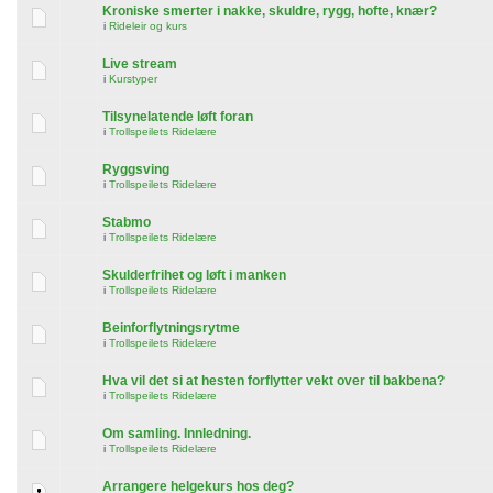
Kroniske smerter i nakke, skuldre, rygg, hofte, knær?
i
Rideleir og kurs
Live stream
i
Kurstyper
Tilsynelatende løft foran
i
Trollspeilets Ridelære
Ryggsving
i
Trollspeilets Ridelære
Stabmo
i
Trollspeilets Ridelære
Skulderfrihet og løft i manken
i
Trollspeilets Ridelære
Beinforflytningsrytme
i
Trollspeilets Ridelære
Hva vil det si at hesten forflytter vekt over til bakbena?
i
Trollspeilets Ridelære
Om samling. Innledning.
i
Trollspeilets Ridelære
Arrangere helgekurs hos deg?