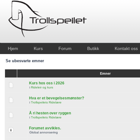
Hjem
Kurs
Forum
Butikk
Kontakt oss
Se ubesvarte emner
Emner
Kurs hos oss i 2026
i
Rideleir og kurs
Hva er et bevegelsesmønster?
i
Trollspeilets Ridelære
Å ri hesten over ryggen
i
Trollspeilets Ridelære
Forumet avvikles.
Global annonsering