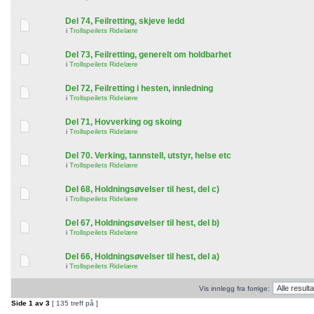
Del 74, Feilretting, skjeve ledd
i
Trollspeilets Ridelære
Del 73, Feilretting, generelt om holdbarhet
i
Trollspeilets Ridelære
Del 72, Feilretting i hesten, innledning
i
Trollspeilets Ridelære
Del 71, Hovverking og skoing
i
Trollspeilets Ridelære
Del 70. Verking, tannstell, utstyr, helse etc
i
Trollspeilets Ridelære
Del 68, Holdningsøvelser til hest, del c)
i
Trollspeilets Ridelære
Del 67, Holdningsøvelser til hest, del b)
i
Trollspeilets Ridelære
Del 66, Holdningsøvelser til hest, del a)
i
Trollspeilets Ridelære
Vis innlegg fra forrige:
Side
1
av
3
[ 135 treff på ]