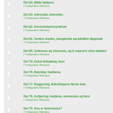
Del 84, Milde hjelpere
i
Trollspeilets Ridelære
Del 83. Adrenalin. Intensitet.
i
Trollspeilets Ridelære
Del 82. Hovsenebenssyndrom
i
Trollspeilets Ridelære
Del 81. Senket manke, manglende parallellitet diagonalt
i
Trollspeilets Ridelære
Del 80. Sviktsats og stemsats, og å reparere stive bakben
i
Trollspeilets Ridelære
Del 79, Enkel feilsøking, hest
i
Trollspeilets Ridelære
Del 78, Bøyning i bakbena
i
Trollspeilets Ridelære
Del 77. Ryggsving, feilrettingens første bud.
i
Trollspeilets Ridelære
Del 76, Avfjæring i leddene, menneske og hest
i
Trollspeilets Ridelære
Del 75. Hva er betennelse?
i
Trollspeilets Ridelære