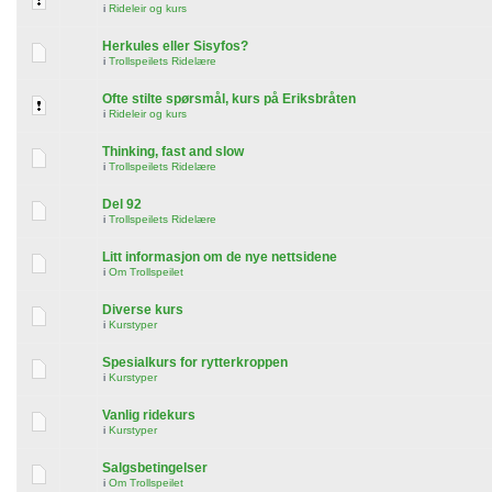
i
Rideleir og kurs
Herkules eller Sisyfos?
i
Trollspeilets Ridelære
Ofte stilte spørsmål, kurs på Eriksbråten
i
Rideleir og kurs
Thinking, fast and slow
i
Trollspeilets Ridelære
Del 92
i
Trollspeilets Ridelære
Litt informasjon om de nye nettsidene
i
Om Trollspeilet
Diverse kurs
i
Kurstyper
Spesialkurs for rytterkroppen
i
Kurstyper
Vanlig ridekurs
i
Kurstyper
Salgsbetingelser
i
Om Trollspeilet