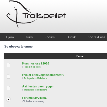
Hjem
Kurs
Forum
Butikk
Kontakt oss
Se ubesvarte emner
Emner
Kurs hos oss i 2026
i
Rideleir og kurs
Hva er et bevegelsesmønster?
i
Trollspeilets Ridelære
Å ri hesten over ryggen
i
Trollspeilets Ridelære
Forumet avvikles.
Global annonsering