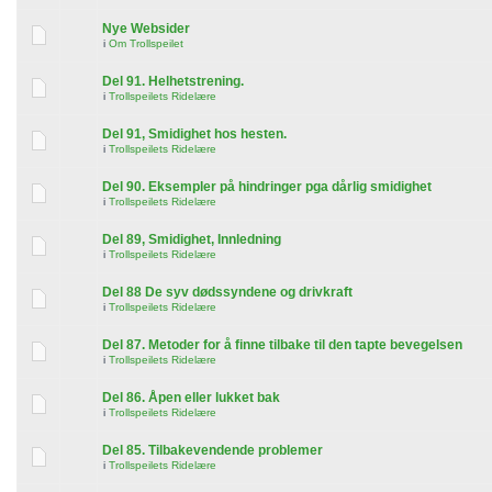
Nye Websider
i
Om Trollspeilet
Del 91. Helhetstrening.
i
Trollspeilets Ridelære
Del 91, Smidighet hos hesten.
i
Trollspeilets Ridelære
Del 90. Eksempler på hindringer pga dårlig smidighet
i
Trollspeilets Ridelære
Del 89, Smidighet, Innledning
i
Trollspeilets Ridelære
Del 88 De syv dødssyndene og drivkraft
i
Trollspeilets Ridelære
Del 87. Metoder for å finne tilbake til den tapte bevegelsen
i
Trollspeilets Ridelære
Del 86. Åpen eller lukket bak
i
Trollspeilets Ridelære
Del 85. Tilbakevendende problemer
i
Trollspeilets Ridelære