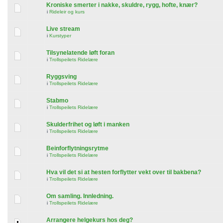
Kroniske smerter i nakke, skuldre, rygg, hofte, knær?
i
Rideleir og kurs
Live stream
i
Kurstyper
Tilsynelatende løft foran
i
Trollspeilets Ridelære
Ryggsving
i
Trollspeilets Ridelære
Stabmo
i
Trollspeilets Ridelære
Skulderfrihet og løft i manken
i
Trollspeilets Ridelære
Beinforflytningsrytme
i
Trollspeilets Ridelære
Hva vil det si at hesten forflytter vekt over til bakbena?
i
Trollspeilets Ridelære
Om samling. Innledning.
i
Trollspeilets Ridelære
Arrangere helgekurs hos deg?