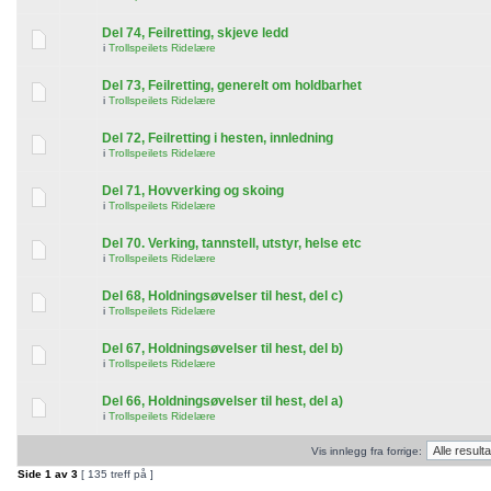
Del 74, Feilretting, skjeve ledd
i
Trollspeilets Ridelære
Del 73, Feilretting, generelt om holdbarhet
i
Trollspeilets Ridelære
Del 72, Feilretting i hesten, innledning
i
Trollspeilets Ridelære
Del 71, Hovverking og skoing
i
Trollspeilets Ridelære
Del 70. Verking, tannstell, utstyr, helse etc
i
Trollspeilets Ridelære
Del 68, Holdningsøvelser til hest, del c)
i
Trollspeilets Ridelære
Del 67, Holdningsøvelser til hest, del b)
i
Trollspeilets Ridelære
Del 66, Holdningsøvelser til hest, del a)
i
Trollspeilets Ridelære
Vis innlegg fra forrige:
Side
1
av
3
[ 135 treff på ]