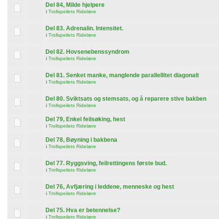
Del 84, Milde hjelpere
i
Trollspeilets Ridelære
Del 83. Adrenalin. Intensitet.
i
Trollspeilets Ridelære
Del 82. Hovsenebenssyndrom
i
Trollspeilets Ridelære
Del 81. Senket manke, manglende parallellitet diagonalt
i
Trollspeilets Ridelære
Del 80. Sviktsats og stemsats, og å reparere stive bakben
i
Trollspeilets Ridelære
Del 79, Enkel feilsøking, hest
i
Trollspeilets Ridelære
Del 78, Bøyning i bakbena
i
Trollspeilets Ridelære
Del 77. Ryggsving, feilrettingens første bud.
i
Trollspeilets Ridelære
Del 76, Avfjæring i leddene, menneske og hest
i
Trollspeilets Ridelære
Del 75. Hva er betennelse?
i
Trollspeilets Ridelære