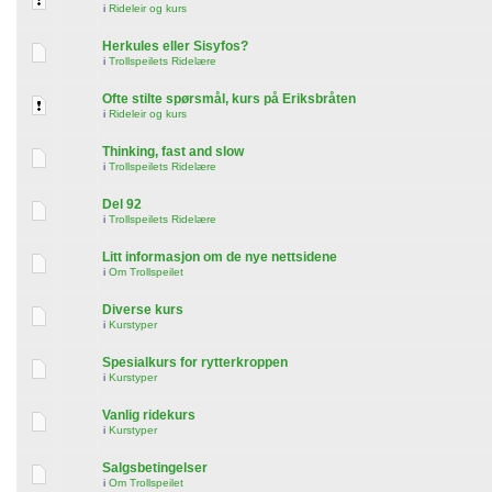
i
Rideleir og kurs
Herkules eller Sisyfos?
i
Trollspeilets Ridelære
Ofte stilte spørsmål, kurs på Eriksbråten
i
Rideleir og kurs
Thinking, fast and slow
i
Trollspeilets Ridelære
Del 92
i
Trollspeilets Ridelære
Litt informasjon om de nye nettsidene
i
Om Trollspeilet
Diverse kurs
i
Kurstyper
Spesialkurs for rytterkroppen
i
Kurstyper
Vanlig ridekurs
i
Kurstyper
Salgsbetingelser
i
Om Trollspeilet