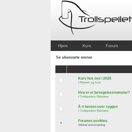
Hjem
Kurs
Forum
Se ubesvarte emner
Kurs hos oss i 2026
i
Rideleir og kurs
Hva er et bevegelsesmønster?
i
Trollspeilets Ridelære
Å ri hesten over ryggen
i
Trollspeilets Ridelære
Forumet avvikles.
Global annonsering