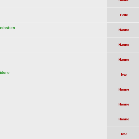
Hanne
Pelle
iksbråten
Hanne
Hanne
Hanne
sidene
Ivar
Hanne
Hanne
Hanne
Ivar