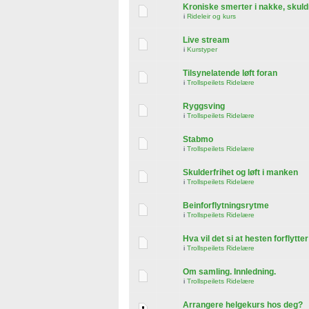
Kroniske smerter i nakke, skuld
i
Rideleir og kurs
Live stream
i
Kurstyper
Tilsynelatende løft foran
i
Trollspeilets Ridelære
Ryggsving
i
Trollspeilets Ridelære
Stabmo
i
Trollspeilets Ridelære
Skulderfrihet og løft i manken
i
Trollspeilets Ridelære
Beinforflytningsrytme
i
Trollspeilets Ridelære
Hva vil det si at hesten forflytte
i
Trollspeilets Ridelære
Om samling. Innledning.
i
Trollspeilets Ridelære
Arrangere helgekurs hos deg?