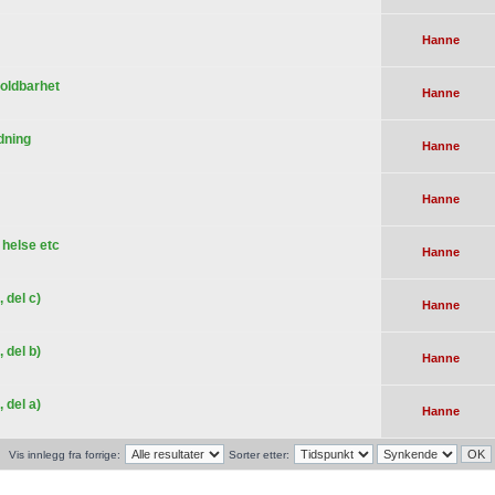
Hanne
holdbarhet
Hanne
edning
Hanne
Hanne
, helse etc
Hanne
 del c)
Hanne
 del b)
Hanne
 del a)
Hanne
Vis innlegg fra forrige:
Sorter etter: