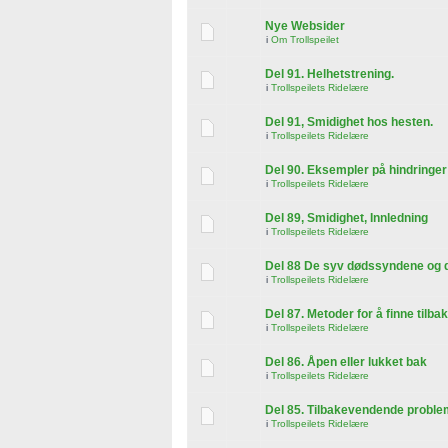
Nye Websider
i
Om Trollspeilet
Del 91. Helhetstrening.
i
Trollspeilets Ridelære
Del 91, Smidighet hos hesten.
i
Trollspeilets Ridelære
Del 90. Eksempler på hindringer
i
Trollspeilets Ridelære
Del 89, Smidighet, Innledning
i
Trollspeilets Ridelære
Del 88 De syv dødssyndene og d
i
Trollspeilets Ridelære
Del 87. Metoder for å finne tilba
i
Trollspeilets Ridelære
Del 86. Åpen eller lukket bak
i
Trollspeilets Ridelære
Del 85. Tilbakevendende proble
i
Trollspeilets Ridelære