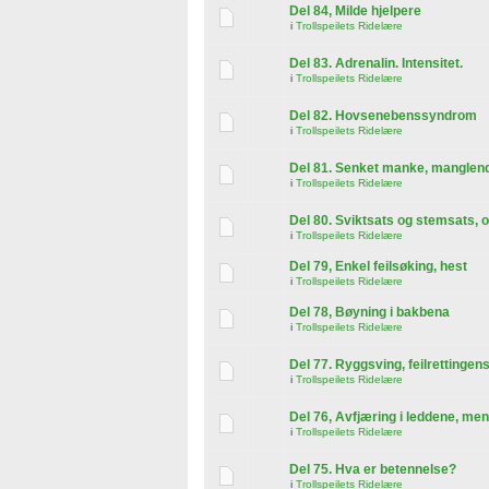
Del 84, Milde hjelpere
i
Trollspeilets Ridelære
Del 83. Adrenalin. Intensitet.
i
Trollspeilets Ridelære
Del 82. Hovsenebenssyndrom
i
Trollspeilets Ridelære
Del 81. Senket manke, manglende 
i
Trollspeilets Ridelære
Del 80. Sviktsats og stemsats, 
i
Trollspeilets Ridelære
Del 79, Enkel feilsøking, hest
i
Trollspeilets Ridelære
Del 78, Bøyning i bakbena
i
Trollspeilets Ridelære
Del 77. Ryggsving, feilrettingens
i
Trollspeilets Ridelære
Del 76, Avfjæring i leddene, me
i
Trollspeilets Ridelære
Del 75. Hva er betennelse?
i
Trollspeilets Ridelære