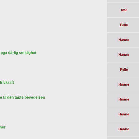
Ivar
Pelle
Hanne
 pga dårlig smidighet
Hanne
Pelle
rivkraft
Hanne
ke til den tapte bevegelsen
Hanne
Hanne
mer
Hanne