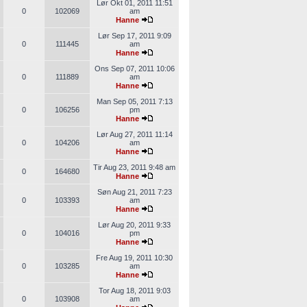
Lør Okt 01, 2011 11:51
0
102069
am
Hanne
Lør Sep 17, 2011 9:09
0
111445
am
Hanne
Ons Sep 07, 2011 10:06
0
111889
am
Hanne
Man Sep 05, 2011 7:13
0
106256
pm
Hanne
Lør Aug 27, 2011 11:14
0
104206
am
Hanne
Tir Aug 23, 2011 9:48 am
0
164680
Hanne
Søn Aug 21, 2011 7:23
0
103393
am
Hanne
Lør Aug 20, 2011 9:33
0
104016
pm
Hanne
Fre Aug 19, 2011 10:30
0
103285
am
Hanne
Tor Aug 18, 2011 9:03
0
103908
am