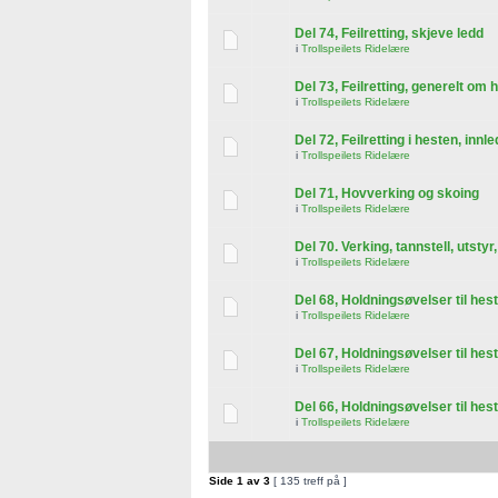
Del 74, Feilretting, skjeve ledd
i
Trollspeilets Ridelære
Del 73, Feilretting, generelt om 
i
Trollspeilets Ridelære
Del 72, Feilretting i hesten, innl
i
Trollspeilets Ridelære
Del 71, Hovverking og skoing
i
Trollspeilets Ridelære
Del 70. Verking, tannstell, utstyr
i
Trollspeilets Ridelære
Del 68, Holdningsøvelser til hest,
i
Trollspeilets Ridelære
Del 67, Holdningsøvelser til hest,
i
Trollspeilets Ridelære
Del 66, Holdningsøvelser til hest,
i
Trollspeilets Ridelære
Side
1
av
3
[ 135 treff på ]