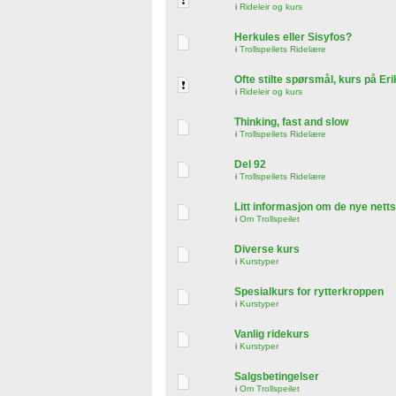
i
Rideleir og kurs
Herkules eller Sisyfos?
i
Trollspeilets Ridelære
Ofte stilte spørsmål, kurs på Er
i
Rideleir og kurs
Thinking, fast and slow
i
Trollspeilets Ridelære
Del 92
i
Trollspeilets Ridelære
Litt informasjon om de nye nett
i
Om Trollspeilet
Diverse kurs
i
Kurstyper
Spesialkurs for rytterkroppen
i
Kurstyper
Vanlig ridekurs
i
Kurstyper
Salgsbetingelser
i
Om Trollspeilet