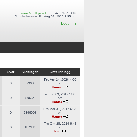
hanne@trollspeilet.no
- +47 975 79 416
Dato/klokkeslett: Fre Aug 07, 2026 8:55 pm
Logg inn
Svar
Visninger
Siste innlegg
Fre Apr 24, 2026 4:09
0
7933
pm
Hanne
Fre Jun 09, 2017 11:01
0
2596642
am
Hanne
Fre Mar 31, 2017 6:58
0
2366908
pm
Hanne
Fre Okt 28, 2016 9:45
0
187336
pm
Ivar