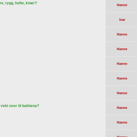
re, rygg, hofte, knær?
Hanne
Ivar
Hanne
Hanne
Hanne
Hanne
Hanne
r vekt over til bakbena?
Hanne
Hanne