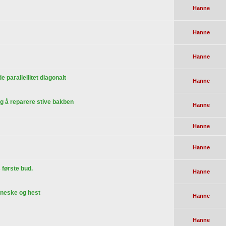
Hanne
Hanne
Hanne
parallellitet diagonalt
Hanne
og å reparere stive bakben
Hanne
Hanne
Hanne
 første bud.
Hanne
nneske og hest
Hanne
Hanne