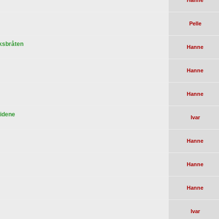
Hanne
Pelle
iksbråten
Hanne
Hanne
Hanne
sidene
Ivar
Hanne
Hanne
Hanne
Ivar