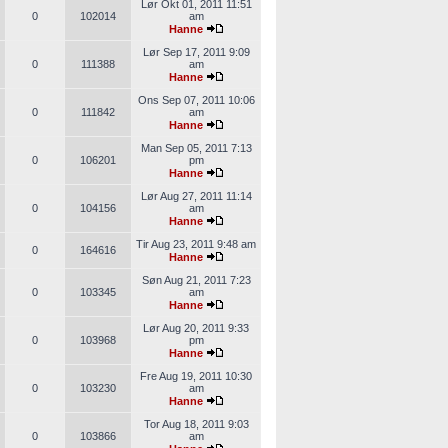
Lør Okt 01, 2011 11:51
0
102014
am
Hanne
Lør Sep 17, 2011 9:09
0
111388
am
Hanne
Ons Sep 07, 2011 10:06
0
111842
am
Hanne
Man Sep 05, 2011 7:13
0
106201
pm
Hanne
Lør Aug 27, 2011 11:14
0
104156
am
Hanne
Tir Aug 23, 2011 9:48 am
0
164616
Hanne
Søn Aug 21, 2011 7:23
0
103345
am
Hanne
Lør Aug 20, 2011 9:33
0
103968
pm
Hanne
Fre Aug 19, 2011 10:30
0
103230
am
Hanne
Tor Aug 18, 2011 9:03
0
103866
am