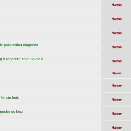
Hanne
Hanne
Hanne
parallellitet diagonalt
Hanne
og å reparere stive bakben
Hanne
Hanne
Hanne
 første bud.
Hanne
nneske og hest
Hanne
Hanne