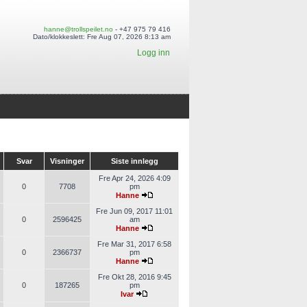
hanne@trollspeilet.no
- +47 975 79 416
Dato/klokkeslett: Fre Aug 07, 2026 8:13 am
Logg inn
Svar
Visninger
Siste innlegg
Fre Apr 24, 2026 4:09
0
7708
pm
Hanne
Fre Jun 09, 2017 11:01
0
2596425
am
Hanne
Fre Mar 31, 2017 6:58
0
2366737
pm
Hanne
Fre Okt 28, 2016 9:45
0
187265
pm
Ivar