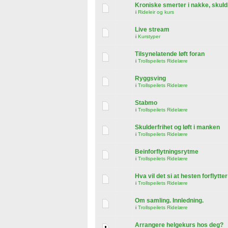
Kroniske smerter i nakke, skuld
i
Rideleir og kurs
Live stream
i
Kurstyper
Tilsynelatende løft foran
i
Trollspeilets Ridelære
Ryggsving
i
Trollspeilets Ridelære
Stabmo
i
Trollspeilets Ridelære
Skulderfrihet og løft i manken
i
Trollspeilets Ridelære
Beinforflytningsrytme
i
Trollspeilets Ridelære
Hva vil det si at hesten forflytte
i
Trollspeilets Ridelære
Om samling. Innledning.
i
Trollspeilets Ridelære
Arrangere helgekurs hos deg?