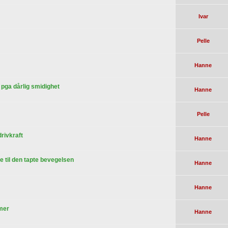
Ivar
Pelle
Hanne
 pga dårlig smidighet
Hanne
Pelle
rivkraft
Hanne
ke til den tapte bevegelsen
Hanne
Hanne
mer
Hanne