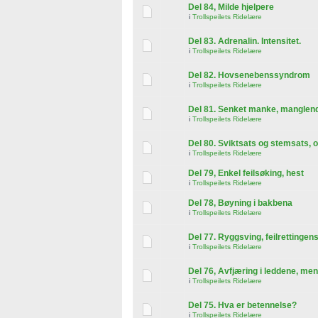
Del 84, Milde hjelpere
i
Trollspeilets Ridelære
Del 83. Adrenalin. Intensitet.
i
Trollspeilets Ridelære
Del 82. Hovsenebenssyndrom
i
Trollspeilets Ridelære
Del 81. Senket manke, manglende 
i
Trollspeilets Ridelære
Del 80. Sviktsats og stemsats, 
i
Trollspeilets Ridelære
Del 79, Enkel feilsøking, hest
i
Trollspeilets Ridelære
Del 78, Bøyning i bakbena
i
Trollspeilets Ridelære
Del 77. Ryggsving, feilrettingens
i
Trollspeilets Ridelære
Del 76, Avfjæring i leddene, me
i
Trollspeilets Ridelære
Del 75. Hva er betennelse?
i
Trollspeilets Ridelære