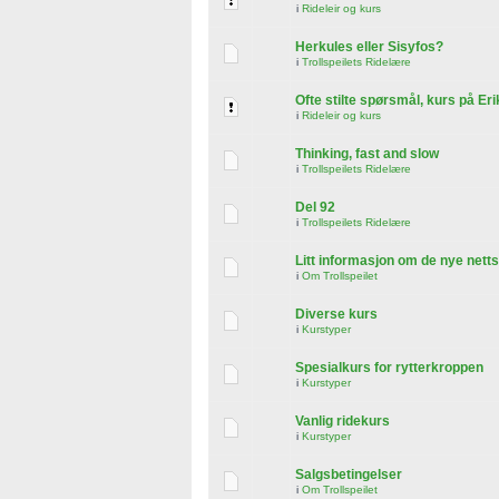
i
Rideleir og kurs
Herkules eller Sisyfos?
i
Trollspeilets Ridelære
Ofte stilte spørsmål, kurs på Er
i
Rideleir og kurs
Thinking, fast and slow
i
Trollspeilets Ridelære
Del 92
i
Trollspeilets Ridelære
Litt informasjon om de nye nett
i
Om Trollspeilet
Diverse kurs
i
Kurstyper
Spesialkurs for rytterkroppen
i
Kurstyper
Vanlig ridekurs
i
Kurstyper
Salgsbetingelser
i
Om Trollspeilet