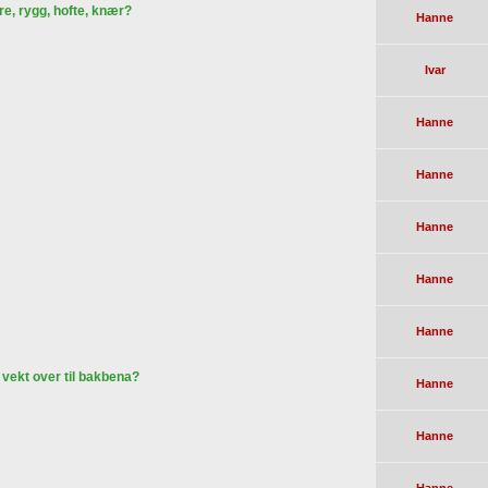
re, rygg, hofte, knær?
Hanne
Ivar
Hanne
Hanne
Hanne
Hanne
Hanne
r vekt over til bakbena?
Hanne
Hanne