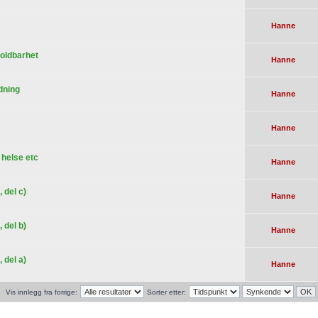
Hanne
holdbarhet
Hanne
edning
Hanne
Hanne
, helse etc
Hanne
 del c)
Hanne
 del b)
Hanne
 del a)
Hanne
Vis innlegg fra forrige:
Sorter etter: