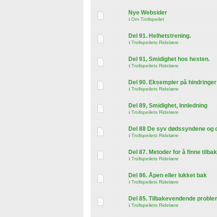
Nye Websider
i
Om Trollspeilet
Del 91. Helhetstrening.
i
Trollspeilets Ridelære
Del 91, Smidighet hos hesten.
i
Trollspeilets Ridelære
Del 90. Eksempler på hindringer
i
Trollspeilets Ridelære
Del 89, Smidighet, Innledning
i
Trollspeilets Ridelære
Del 88 De syv dødssyndene og d
i
Trollspeilets Ridelære
Del 87. Metoder for å finne tilba
i
Trollspeilets Ridelære
Del 86. Åpen eller lukket bak
i
Trollspeilets Ridelære
Del 85. Tilbakevendende proble
i
Trollspeilets Ridelære