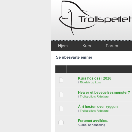
Hjem
Kurs
Forum
Se ubesvarte emner
Kurs hos oss i 2026
i
Rideleir og kurs
Hva er et bevegelsesmønster?
i
Trollspeilets Ridelære
Å ri hesten over ryggen
i
Trollspeilets Ridelære
Forumet avvikles.
Global annonsering