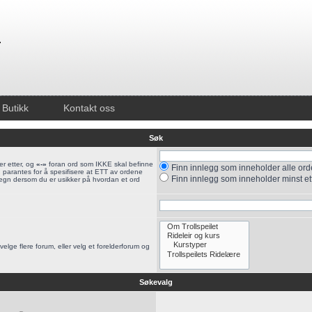
Butikk
Kontakt oss
Søk
r etter, og
«-»
foran ord som IKKE skal befinne
Finn innlegg som inneholder alle orden
 parantes for å spesifisere at ETT av ordene
Finn innlegg som inneholder minst et
tegn dersom du er usikker på hvordan et ord
velge flere forum, eller velg et forelderforum og
Søkevalg