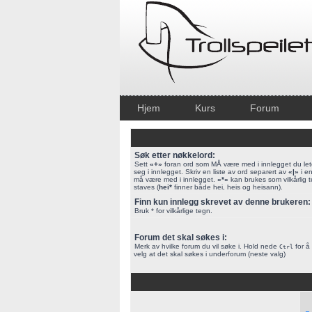
Hjem
Kurs
Forum
Søk etter nøkkelord:
Sett
«+»
foran ord som MÅ være med i innlegget du lete
seg i innlegget. Skriv en liste av ord separert av
«|»
i en
må være med i innlegget.
«*»
kan brukes som vilkårlig 
staves (
hei*
finner både hei, heis og heisann).
Finn kun innlegg skrevet av denne brukeren:
Bruk * for vilkårlige tegn.
Forum det skal søkes i:
Merk av hvilke forum du vil søke i. Hold nede
for å 
Ctrl
velg at det skal søkes i underforum (neste valg)