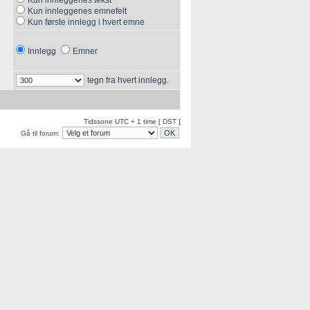
Kun innleggenes tekst
Kun innleggenes emnefelt
Kun første innlegg i hvert emne
Innlegg
Emner
tegn fra hvert innlegg.
Tidssone UTC + 1 time [ DST ]
Gå til forum: