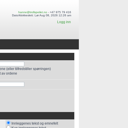
hanne@trollspeilet.no
- +47 975 79 416
Dato/klokkeslett: Lør Aug 08, 2026 12:26 am
Logg inn
e (eller tilfredstiller spørringen)
t av ordene
Innleggenes tekst og emnefelt