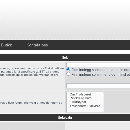
Butikk
Kontakt oss
Søk
r etter, og
«-»
foran ord som IKKE skal befinne
Finn innlegg som inneholder alle orden
 parantes for å spesifisere at ETT av ordene
Finn innlegg som inneholder minst et
tegn dersom du er usikker på hvordan et ord
velge flere forum, eller velg et forelderforum og
Søkevalg