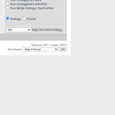
Kun innleggenes tekst
Kun innleggenes emnefelt
Kun første innlegg i hvert emne
Innlegg
Emner
tegn fra hvert innlegg.
Tidssone UTC + 1 time [ DST ]
Gå til forum: