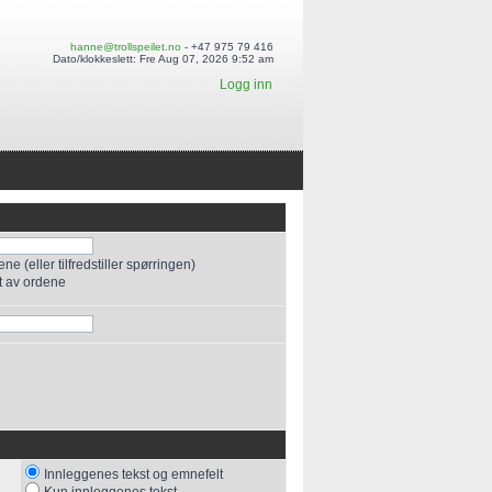
hanne@trollspeilet.no
- +47 975 79 416
Dato/klokkeslett: Fre Aug 07, 2026 9:52 am
Logg inn
e (eller tilfredstiller spørringen)
t av ordene
Innleggenes tekst og emnefelt