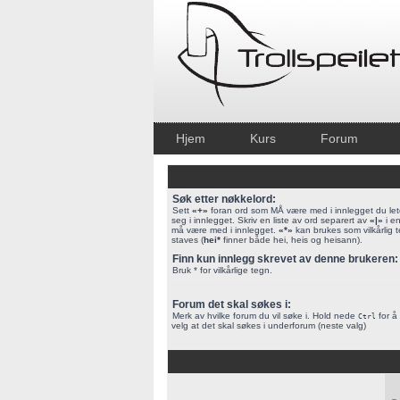
Hjem
Kurs
Forum
Søk etter nøkkelord:
Sett
«+»
foran ord som MÅ være med i innlegget du lete
seg i innlegget. Skriv en liste av ord separert av
«|»
i en
må være med i innlegget.
«*»
kan brukes som vilkårlig 
staves (
hei*
finner både hei, heis og heisann).
Finn kun innlegg skrevet av denne brukeren:
Bruk * for vilkårlige tegn.
Forum det skal søkes i:
Merk av hvilke forum du vil søke i. Hold nede
for å 
Ctrl
velg at det skal søkes i underforum (neste valg)