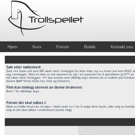
Hjem
Kurs
Forum
Butikk
Kontakt oss
Søk etter nøkkelord:
Sett
«+»
foran ord som MÅ være med i innlegget du leter etter, og
«-»
foran ord som IKKE sk
seg i innlegget. Skriv en liste av ord separert av
«|»
i en parantes for å spesifisere at ETT a
må være med i innlegget.
«*»
kan brukes som vilkårlig tegn dersom du er usikker på hvordan
staves (
hei*
finner både hei, heis og heisann).
Finn kun innlegg skrevet av denne brukeren:
Bruk * for vilkårlige tegn.
Forum det skal søkes i:
Merk av hvilke forum du vil søke i. Hold nede
for å velge flere forum, eller velg et foreld
Ctrl
velg at det skal søkes i underforum (neste valg)