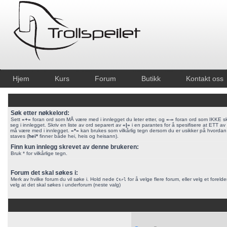
Hjem
Kurs
Forum
Butikk
Kontakt oss
Søk etter nøkkelord:
Sett
«+»
foran ord som MÅ være med i innlegget du leter etter, og
«-»
foran ord som IKKE sk
seg i innlegget. Skriv en liste av ord separert av
«|»
i en parantes for å spesifisere at ETT a
må være med i innlegget.
«*»
kan brukes som vilkårlig tegn dersom du er usikker på hvordan
staves (
hei*
finner både hei, heis og heisann).
Finn kun innlegg skrevet av denne brukeren:
Bruk * for vilkårlige tegn.
Forum det skal søkes i:
Merk av hvilke forum du vil søke i. Hold nede
for å velge flere forum, eller velg et foreld
Ctrl
velg at det skal søkes i underforum (neste valg)