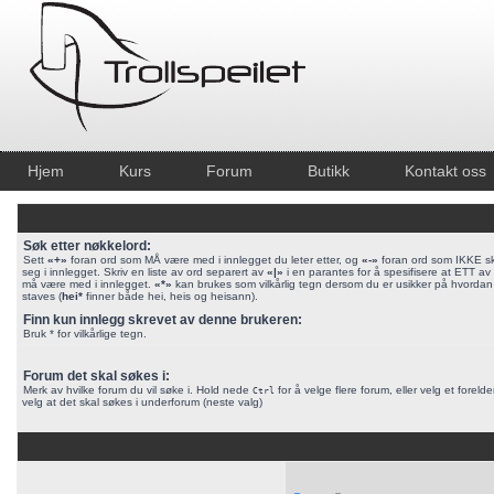
Hjem
Kurs
Forum
Butikk
Kontakt oss
Søk etter nøkkelord:
Sett
«+»
foran ord som MÅ være med i innlegget du leter etter, og
«-»
foran ord som IKKE sk
seg i innlegget. Skriv en liste av ord separert av
«|»
i en parantes for å spesifisere at ETT a
må være med i innlegget.
«*»
kan brukes som vilkårlig tegn dersom du er usikker på hvordan
staves (
hei*
finner både hei, heis og heisann).
Finn kun innlegg skrevet av denne brukeren:
Bruk * for vilkårlige tegn.
Forum det skal søkes i:
Merk av hvilke forum du vil søke i. Hold nede
for å velge flere forum, eller velg et foreld
Ctrl
velg at det skal søkes i underforum (neste valg)