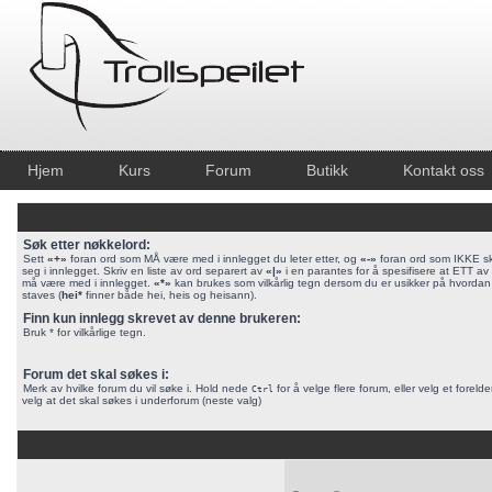
Hjem
Kurs
Forum
Butikk
Kontakt oss
Søk etter nøkkelord:
Sett
«+»
foran ord som MÅ være med i innlegget du leter etter, og
«-»
foran ord som IKKE sk
seg i innlegget. Skriv en liste av ord separert av
«|»
i en parantes for å spesifisere at ETT a
må være med i innlegget.
«*»
kan brukes som vilkårlig tegn dersom du er usikker på hvordan
staves (
hei*
finner både hei, heis og heisann).
Finn kun innlegg skrevet av denne brukeren:
Bruk * for vilkårlige tegn.
Forum det skal søkes i:
Merk av hvilke forum du vil søke i. Hold nede
for å velge flere forum, eller velg et foreld
Ctrl
velg at det skal søkes i underforum (neste valg)