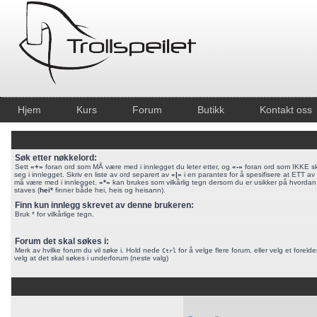
Hjem
Kurs
Forum
Butikk
Kontakt oss
Søk etter nøkkelord:
Sett
«+»
foran ord som MÅ være med i innlegget du leter etter, og
«-»
foran ord som IKKE sk
seg i innlegget. Skriv en liste av ord separert av
«|»
i en parantes for å spesifisere at ETT a
må være med i innlegget.
«*»
kan brukes som vilkårlig tegn dersom du er usikker på hvordan
staves (
hei*
finner både hei, heis og heisann).
Finn kun innlegg skrevet av denne brukeren:
Bruk * for vilkårlige tegn.
Forum det skal søkes i:
Merk av hvilke forum du vil søke i. Hold nede
for å velge flere forum, eller velg et foreld
Ctrl
velg at det skal søkes i underforum (neste valg)